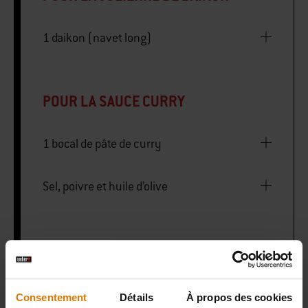
POUR LA JULIENNE DE DAIKON
1 daikon (navet long)
POUR LA SAUCE CURRY
1 bocal de pâte de curry
Sel, poivre et huile d’olive
Weber GBS plancha
Consentement
Détails
À propos des cookies