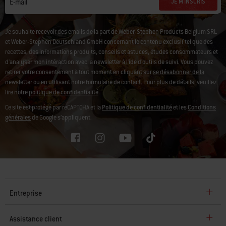
JE M'INSCRIS
E-mail
Je souhaite recevoir des emails de la part de Weber-Stephen Products Belgium SRL
et Weber-Stephen Deutschland GmbH concernant le contenu exclusif tel que des
recettes, des informations produits, conseils et astuces, études consommateurs et
d'analyser mon intéraction avec la newsletter à l'ide d'outils de suivi.
Vous pouvez
retirer votre consentement à tout moment en cliquant sur
se désabonner de la
newsletter
ou en utilisant notre
formulaire de contact
. Pour plus de détails, veuillez
lire notre
politique de confidentialité
.
Ce site est protégé par reCAPTCHA et la
Politique de confidentialité
et les
Conditions
générales
de Google s’appliquent.
Entreprise