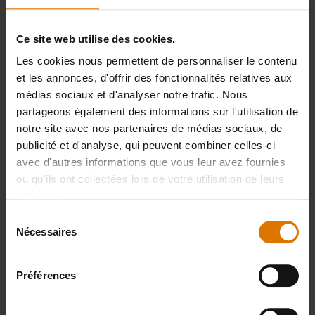
PRINT THIS LIST
Ce site web utilise des cookies.
Les cookies nous permettent de personnaliser le contenu
et les annonces, d'offrir des fonctionnalités relatives aux
médias sociaux et d'analyser notre trafic. Nous
partageons également des informations sur l'utilisation de
notre site avec nos partenaires de médias sociaux, de
Préparons-nous
publicité et d'analyse, qui peuvent combiner celles-ci
Accessoires
avec d'autres informations que vous leur avez fournies
ou qu'ils ont collectées lors de votre utilisation de leurs
services.
recommandés
Sélection
Nécessaires
du
consentement
Plancha
Ensemble
Couteau
Préférences
d’ustensiles
légume
Voir
Premium
Deluxe