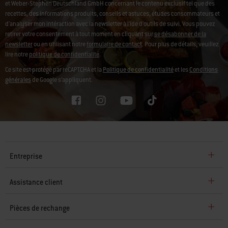
et Weber-Stephen Deutschland GmbH concernant le contenu exclusif tel que des
recettes, des informations produits, conseils et astuces, études consommateurs et
d'analyser mon intéraction avec la newsletter à l'ide d'outils de suivi.
Vous pouvez
retirer votre consentement à tout moment en cliquant sur
se désabonner de la
newsletter
ou en utilisant notre
formulaire de contact
. Pour plus de détails, veuillez
lire notre
politique de confidentialité
.
Ce site est protégé par reCAPTCHA et la
Politique de confidentialité
et les
Conditions
générales
de Google s’appliquent.
Entreprise
Assistance client
Pièces de rechange