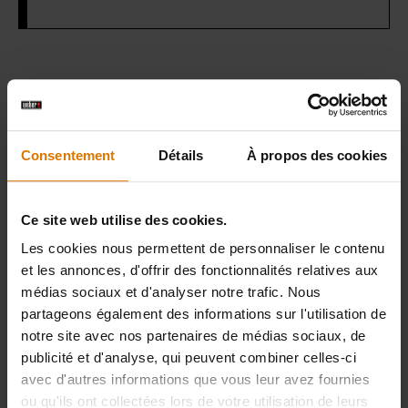
Préparons-nous
Accessoires
Consentement
Détails
À propos des cookies
recommandés
Ce site web utilise des cookies.
Les cookies nous permettent de personnaliser le contenu
Gants
Weber Connect Smart
Ensemb
et les annonces, d'offrir des fonctionnalités relatives aux
Premium
Grilling Hub
d’ustens
médias sociaux et d'analyser notre trafic. Nous
149,99 €
Premiu
partageons également des informations sur l'utilisation de
112,49 €
TVA incluse
Voir
0,17 € Cotisation Recupel inclus
notre site avec nos partenaires de médias sociaux, de
détails
Voir
publicité et d'analyse, qui peuvent combiner celles-ci
détai
Voir
avec d'autres informations que vous leur avez fournies
détails
ou qu'ils ont collectées lors de votre utilisation de leurs