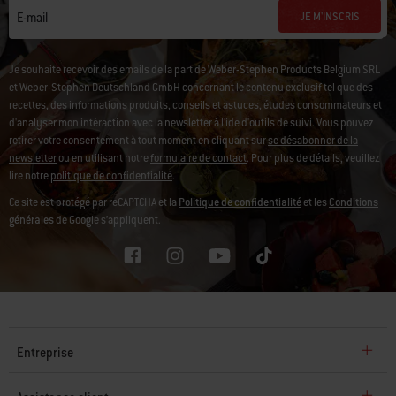
JE M'INSCRIS
E-mail
Je souhaite recevoir des emails de la part de Weber-Stephen Products Belgium SRL
et Weber-Stephen Deutschland GmbH concernant le contenu exclusif tel que des
recettes, des informations produits, conseils et astuces, études consommateurs et
d'analyser mon intéraction avec la newsletter à l'ide d'outils de suivi.
Vous pouvez
retirer votre consentement à tout moment en cliquant sur
se désabonner de la
newsletter
ou en utilisant notre
formulaire de contact
. Pour plus de détails, veuillez
lire notre
politique de confidentialité
.
Ce site est protégé par reCAPTCHA et la
Politique de confidentialité
et les
Conditions
générales
de Google s’appliquent.
Entreprise