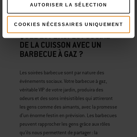
AUTORISER LA SÉLECTION
circonstance !
COOKIES NÉCESSAIRES UNIQUEMENT
QUEL EST L’ASPECT SOCIAL
DE LA CUISSON AVEC UN
BARBECUE À GAZ ?
Les soirées barbecue sont par nature des
événements sociaux. Votre barbecue à gaz,
véritable VIP de votre jardin, produira des
odeurs et des sons irrésistibles qui attireront
les gens comme des aimants, avec la promesse
d’un énorme festin en prévision. Les barbecues
peuvent rapprocher les gens grâce aux rôles
qu’ils nous permettent de partager : la