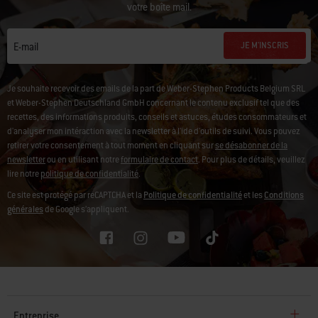
votre boîte mail.
JE M'INSCRIS
E-mail
Je souhaite recevoir des emails de la part de Weber-Stephen Products Belgium SRL
et Weber-Stephen Deutschland GmbH concernant le contenu exclusif tel que des
recettes, des informations produits, conseils et astuces, études consommateurs et
d'analyser mon intéraction avec la newsletter à l'ide d'outils de suivi.
Vous pouvez
retirer votre consentement à tout moment en cliquant sur
se désabonner de la
newsletter
ou en utilisant notre
formulaire de contact
. Pour plus de détails, veuillez
lire notre
politique de confidentialité
.
Ce site est protégé par reCAPTCHA et la
Politique de confidentialité
et les
Conditions
générales
de Google s’appliquent.
Entreprise