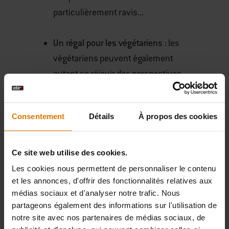
particulièrement ravis...
Un régal pour les végétariens :
les
végétariens peuvent également
autant se réjouir des perspectives
offertes par un barbecue que les
carnivores. Faîtes preuve de créativité
Consentement
Détails
À propos des cookies
en matière de menus : pourquoi ne
pas commencer par des
champignons de Paris avec du pesto
Ce site web utilise des cookies.
au persil et du fromage de chèvre ?
Les cookies nous permettent de personnaliser le contenu
Ensuite, sortez votre pierre à pizza et
et les annonces, d'offrir des fonctionnalités relatives aux
médias sociaux et d'analyser notre trafic. Nous
créez votre meilleure pizza faite
partageons également des informations sur l'utilisation de
maison ! Et pour finir, quelques
notre site avec nos partenaires de médias sociaux, de
gaufres aux fruits rouges pour