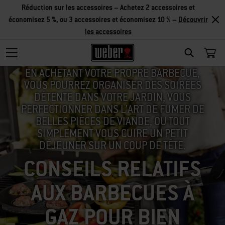
Réduction sur les accessoires – Achetez 2 accessoires et
économisez 5 %, ou 3 accessoires et économisez 10 % –
Découvrir
les accessoires
SEARCH
EN ACHETANT VOTRE PROPRE BARBECUE,
VOUS POURREZ ORGANISER DES SOIRÉES
DÉTENTE DANS VOTRE JARDIN, VOUS
PERFECTIONNER DANS L’ART DE FUMER DE
BELLES PIÈCES DE VIANDE, OU TOUT
SIMPLEMENT VOUS CUIRE UN PETIT
DÉJEUNER SUR UN COUP DE TÊTE.
CONSEILS RELATIFS
AUX BARBECUES À
GAZ POUR BIEN