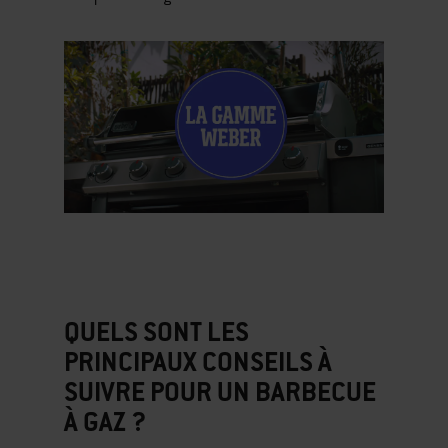
This
is
a
carousel
QUELS SONT LES
of
PRINCIPAUX CONSEILS À
various
SUIVRE POUR UN BARBECUE
images
À GAZ ?
or