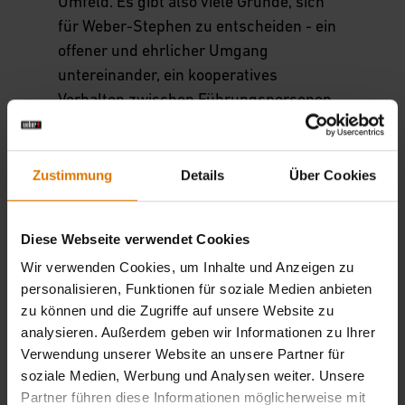
Umfeld. Es gibt also viele Gründe, sich
für Weber-Stephen zu entscheiden - ein
offener und ehrlicher Umgang
untereinander, ein kooperatives
Verhalten zwischen Führungspersonen
und Mitarbeitern sowie eine hohe
Wertschätzung der Mitarbeiter sind nur
drei der Gründe, die Weber-Stephen zu
Zustimmung
Details
Über Cookies
einem attraktiven Arbeitgeber machen.
Diese Webseite verwendet Cookies
Wir verwenden Cookies, um Inhalte und Anzeigen zu
personalisieren, Funktionen für soziale Medien anbieten
zu können und die Zugriffe auf unsere Website zu
analysieren. Außerdem geben wir Informationen zu Ihrer
Verwendung unserer Website an unsere Partner für
soziale Medien, Werbung und Analysen weiter. Unsere
Partner führen diese Informationen möglicherweise mit