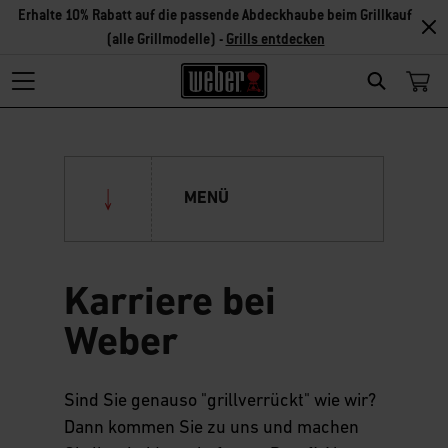
Erhalte 10% Rabatt auf die passende Abdeckhaube beim Grillkauf
(alle Grillmodelle) -
Grills entdecken
Search
MENÜ
Das Unternehmen
Karriere bei
Weber Original Stores & Weber
Weber
Stores
Weber Geschichte
Weber Original Store & Weber
Sind Sie genauso "grillverrückt" wie wir?
Grill Academy Original
Marchtrenk
Dann kommen Sie zu uns und machen
Qualitätsanspruch