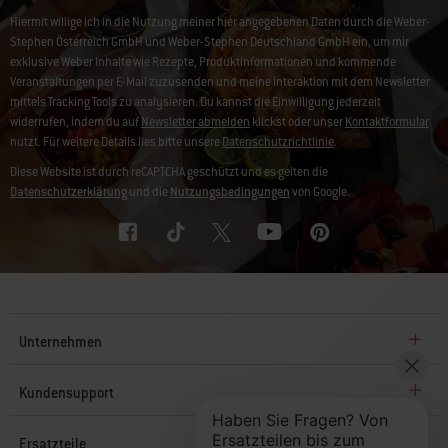
Hiermit willige ich in die Nutzung meiner hier angegebenen Daten durch die Weber-
Stephen Österreich GmbH und Weber-Stephen Deutschland GmbH ein, um mir
exklusive Weber Inhalte wie Rezepte, Produktinformationen und kommende
Veranstaltungen per E-Mail zuzusenden und meine Interaktion mit dem Newsletter
mittels Tracking Tools zu analysieren. Du kannst die Einwilligung jederzeit
widerrufen, indem du auf
Newsletter abmelden
klickst oder unser
Kontaktformular
nutzt. Für weitere Details lies bitte unsere
Datenschutzrichtlinie
.
Diese Website ist durch reCAPTCHA geschützt und es gelten die
Datenschutzerklärung
und die
Nutzungsbedingungen
von Google.
Unternehmen
Kundensupport
Ersatzteile