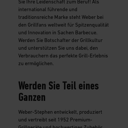
Sie Ihre Leidenschaft zum Beruf! Als
Weber Original Store & Weber
Karriere
international führende und
Grill Academy Original Salzburg
traditionsreiche Marke steht Weber bei
Stellenangebote
den Grillfans weltweit für Spitzenqualität
Weber Original Store & Weber
Grill Academy Original Wien
Datenschutzhinweise für
und Innovation in Sachen Barbecue.
Bewerber
Werden Sie Botschafter der Grillkultur
Weber Store & Weber Grill
und unterstützen Sie uns dabei, den
Academy Original Schwaz
Karriere bei Weber
Verbrauchern das perfekte Grill-Erlebnis
Weber Original Store & Weber
Schüler
zu ermöglichen.
Grill Academy Original Graz
Studenten
Werden Sie Teil eines
Young Professionals
Ganzen
Professionals
Weber-Stephen entwickelt, produziert
Ihr neuer Arbeitgeber
und vertreibt seit 1952 Premium-
Presse
Grillgeräte und hochwertiges Zubehör,