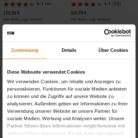
4.3
(6)
4.1
(35)
130,99 €
124,99 €
inkl. MwSt., zzgl. Versand
inkl. MwSt., zzgl. Versand
Color Options
Color Options
Zustimmung
Details
Über Cookies
Diese Webseite verwendet Cookies
Wir verwenden Cookies, um Inhalte und Anzeigen zu
personalisieren, Funktionen für soziale Medien anbieten
zu können und die Zugriffe auf unsere Website zu
analysieren. Außerdem geben wir Informationen zu Ihrer
Verwendung unserer Website an unsere Partner für
soziale Medien, Werbung und Analysen weiter. Unsere
Partner führen diese Informationen möglicherweise mit
Zünder-Set
Große Ascheauffangschale
weiteren Daten zusammen, die Sie ihnen bereitgestellt
Für Weber Q 1200/2200
Für Holzkohlegrills mit einem