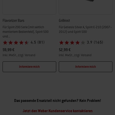
Flavorizer Bars
Grillrost
Für Spirit 200 Serie (mit seitlich
Für Genesis Silver A, Spirit E-210 (2007–
montiertem Bedienfeld), Spirit 500
2012) und Spirit 500
und...
4.5
(81)
3.9
(165)
59,99 €
52,99 €
inkl. MwSt., zzgl. Versand
inkl. MwSt., zzgl. Versand
Color Options
Color Options
Informiere mich
Informiere mich
Das passende Ersatzteil nicht gefunden? Kein Problem!
Jetzt den Weber Kundenservice kontaktieren