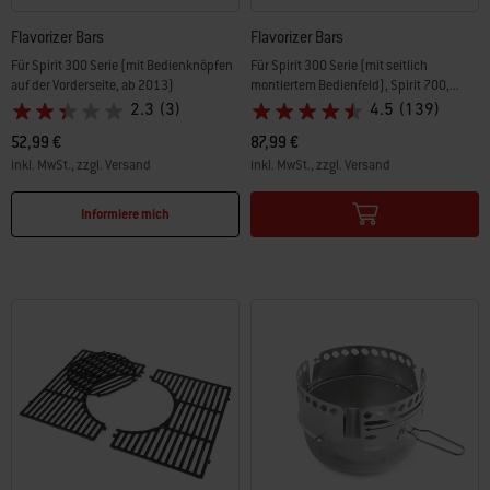
Flavorizer Bars
Flavorizer Bars
Für Spirit 300 Serie (mit Bedienknöpfen
Für Spirit 300 Serie (mit seitlich
auf der Vorderseite, ab 2013)
montiertem Bedienfeld), Spirit 700,...
2.3
(3)
4.5
(139)
52,99 €
87,99 €
inkl. MwSt., zzgl. Versand
inkl. MwSt., zzgl. Versand
Color Options
Color Options
Informiere mich