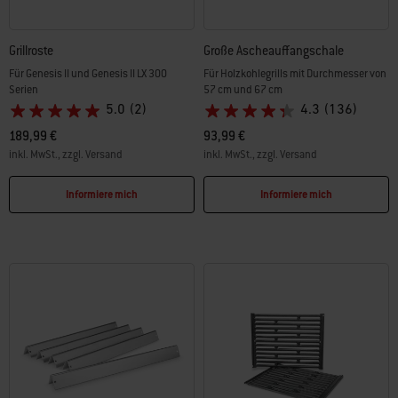
Grillroste
Große Ascheauffangschale
Für Genesis II und Genesis II LX 300
Für Holzkohlegrills mit Durchmesser von
Serien
57 cm und 67 cm
5.0
(2)
4.3
(136)
189,99 €
93,99 €
inkl. MwSt., zzgl. Versand
inkl. MwSt., zzgl. Versand
Color Options
Color Options
Informiere mich
Informiere mich