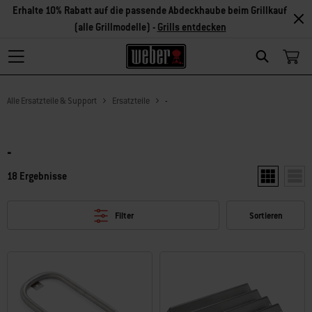
Erhalte 10% Rabatt auf die passende Abdeckhaube beim Grillkauf
(alle Grillmodelle) -
Grills entdecken
Search
Alle Ersatzteile & Support
Ersatzteile
-
-
18 Ergebnisse
Zwei Produkt
Ein P
Filter
Sortieren