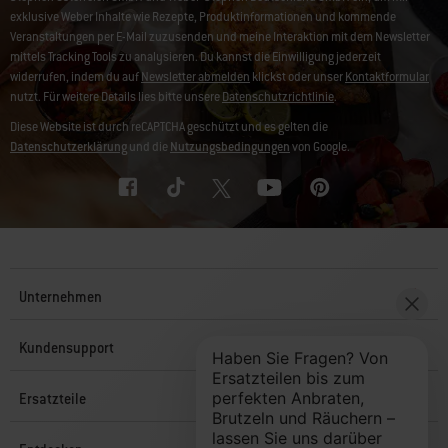
exklusive Weber Inhalte wie Rezepte, Produktinformationen und kommende
Veranstaltungen per E-Mail zuzusenden und meine Interaktion mit dem Newsletter
mittels Tracking Tools zu analysieren. Du kannst die Einwilligung jederzeit
widerrufen, indem du auf
Newsletter abmelden
klickst oder unser
Kontaktformular
nutzt. Für weitere Details lies bitte unsere
Datenschutzrichtlinie
.
Diese Website ist durch reCAPTCHA geschützt und es gelten die
Datenschutzerklärung
und die
Nutzungsbedingungen
von Google.
Unternehmen
Kundensupport
Ersatzteile