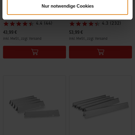
Zünder-Set
Grillroste
Nur notwendige Cookies
Für Weber Q 320/3200
Für Genesis 1000–3000/Gold/Silver und
Spirit SP-320/die meisten E-310/320
4.4
(44)
4.3
(232)
43,99 €
53,99 €
inkl. MwSt., zzgl. Versand
inkl. MwSt., zzgl. Versand
Color Options
Color Options