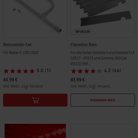
TOP-SELLER
Brennerrohr-Set
Flavorizer Bars
Für Weber Q 100/1000
Für die Serien Genesis II und Genesis II LX
(2017–2022) und Genesis 300 (ab
2022) (mit...
5.0
(1)
4.2
(66)
44,99 €
83,99 €
inkl. MwSt., zzgl. Versand
inkl. MwSt., zzgl. Versand
Color Options
Color Options
Informiere mich