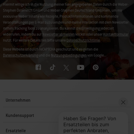
Hiermit willige ich in die Nutzung meiner hier angegebenen Daten durch die Weber-
Stephen Österreich GmbH und Weber-Stephen Deutschland GmbH ein, um mir
exklusive Weber Inhalte wie Rezepte, Produktinformationen und kommende
Veranstaltungen per E-Mail zuzusenden und meine Interaktion mit dem Newsletter
mittels Tracking Tools zu analysieren. Du kannst die Einwilligung jederzeit
widerrufen, indem du auf
Newsletter abmelden
klickst oder unser
Kontaktformular
nutzt. Für weitere Details lies bitte unsere
Datenschutzrichtlinie
.
Diese Website ist durch reCAPTCHA geschützt und es gelten die
Datenschutzerklärung
und die
Nutzungsbedingungen
von Google.
Unternehmen
Kundensupport
Ersatzteile