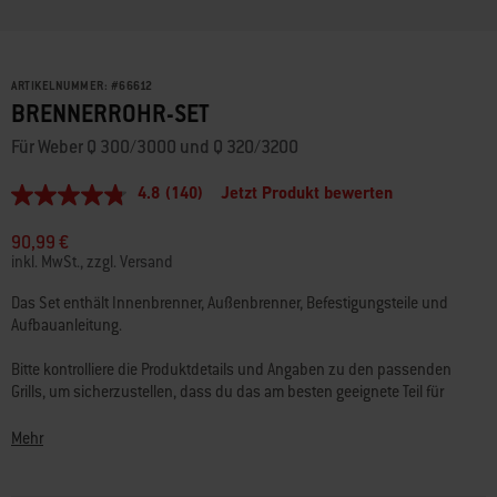
ARTIKELNUMMER:
#
66612
BRENNERROHR-SET
Für Weber Q 300/3000 und Q 320/3200
4.8
(140)
Jetzt Produkt bewerten
4.8
von
5
90,99 €
Sternen,
inkl. MwSt., zzgl. Versand
Durchschnittswert
der
Das Set enthält Innenbrenner, Außenbrenner, Befestigungsteile und
Bewertung.
Aufbauanleitung.
Read
140
Reviews.
Bitte kontrolliere die Produktdetails und Angaben zu den passenden
Link
Grills, um sicherzustellen, dass du das am besten geeignete Teil für
auf
deinen Grill wählst.
derselben
Seite.
Mehr
Fragen? Unsere Grillexperten
helfen
dir gern weiter.