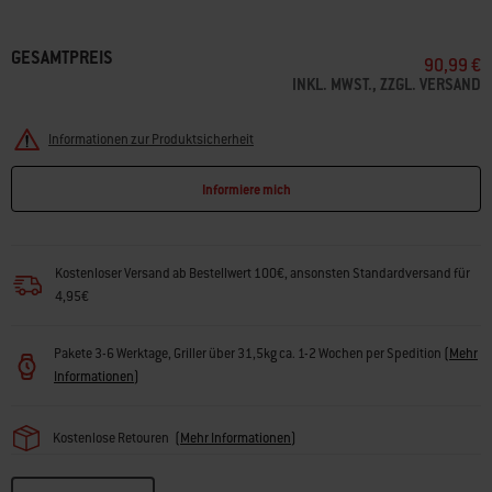
GESAMTPREIS
90,99 €
INKL. MWST., ZZGL. VERSAND
Informationen zur Produktsicherheit
Informiere mich
Kostenloser Versand ab Bestellwert 100€, ansonsten Standardversand für
4,95€
Pakete 3-6 Werktage, Griller über 31,5kg ca. 1-2 Wochen per Spedition
(
Mehr
Informationen
)
Kostenlose Retouren
(
Mehr Informationen
)