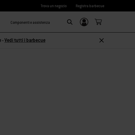
Trova un negozio
Registra barbecue
Componenti e assistenza
Accedi/
Search
Registrati
e -
Vedi tutti i barbecue