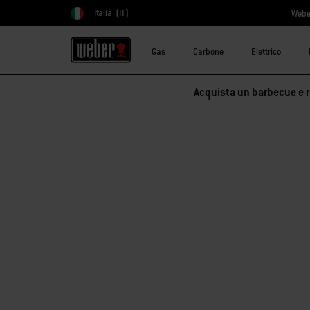
Italia
(IT)
Webe
Scegli paese
Gas
Carbone
Elettrico
Acquista un barbecue e ri
Siamo spiacenti!