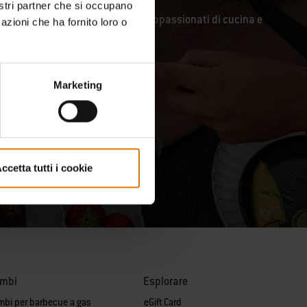
nostri partner che si occupano
unity di maestri del barbecue, appassionati di cucina e
azioni che ha fornito loro o
Marketing
ccetta tutti i cookie
ambi
Esplorare
mbi per barbecue a gas
eGift Card