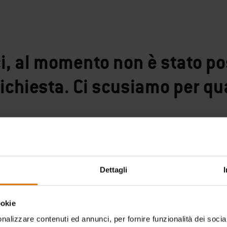
ci, al momento non è stato po
richiesta. Ci scusiamo per qu
Continua gli acquisti
Dettagli
ookie
nalizzare contenuti ed annunci, per fornire funzionalità dei socia