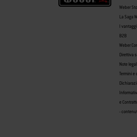
Weber Sto
La Saga 
I vantagg
B2B
Weber Co
Direttiva 
Note legal
Termini e 
Dichiaraz
Informativ
e Contratt
- contenu