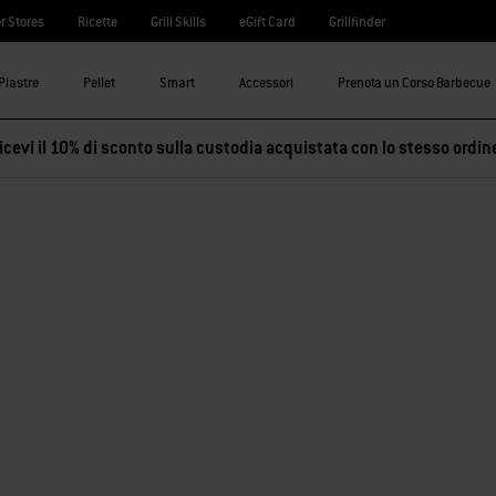
r Stores
Ricette
Grill Skills
eGift Card
Grillfinder
Piastre
Pellet
Smart
Accessori
Prenota un Corso Barbecue
cevi il 10% di sconto sulla custodia acquistata con lo stesso ordin