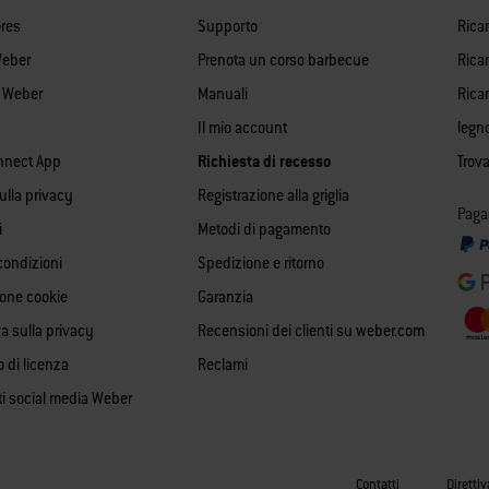
res
Supporto
Rica
Weber
Prenota un corso barbecue
Ricam
i Weber
Manuali
Rica
Il mio account
legn
nnect App
Richiesta di recesso
Trova
sulla privacy
Registrazione alla griglia
Paga
i
Metodi di pagamento
condizioni
Spedizione e ritorno
ione cookie
Garanzia
a sulla privacy
Recensioni dei clienti su weber.com
o di licenza
Reclami
ti social media Weber
Contatti
Direttiv