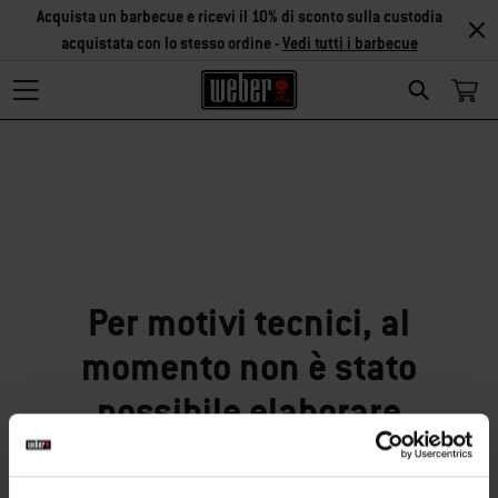
Acquista un barbecue e ricevi il 10% di sconto sulla custodia
acquistata con lo stesso ordine -
Vedi tutti i barbecue
Search
Siamo spiacenti!
Per motivi tecnici, al
momento non è stato
possibile elaborare
correttamente la tua