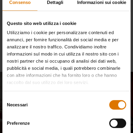
richiesta. Ci scusiamo per
Consenso
Dettagli
Informazioni sui cookie
qualsiasi inconveniente.
Questo sito web utilizza i cookie
Utilizziamo i cookie per personalizzare contenuti ed
annunci, per fornire funzionalità dei social media e per
Continua gli acquisti
analizzare il nostro traffico. Condividiamo inoltre
informazioni sul modo in cui utilizza il nostro sito con i
nostri partner che si occupano di analisi dei dati web,
pubblicità e social media, i quali potrebbero combinarle
con altre informazioni che ha fornito loro o che hanno
raccolto dal suo utilizzo dei loro servizi.
Entra a far parte della nostra
community
Selezione
Necessari
del
Aggiornamenti e-mail della nostra community di maestri del
consenso
barbecue, appassionati di cucina e amanti della cucina all'aperto.
Preferenze
Iscriviti
Indirizzo e-mail