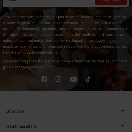
Je m'inscris
E-mail
Je souhaite recevoir des emails de la part de Weber-Stephen Products Belgium SRL
et Weber-Stephen Deutschland GmbH concernant le contenu exclusif tel que des
recettes, des informations produits, conseils et astuces, études consommateurs et
d'analyser mon intéraction avec la newsletter à l'ide d'outils de suivi.
Vous pouvez
retirer votre consentement à tout moment en cliquant sur
se désabonner de la
newsletter
ou en utilisant notre
formulaire de contact
. Pour plus de détails, veuillez
lire notre
politique de confidentialité
.
Ce site est protégé par reCAPTCHA et la
Politique de confidentialité
et les
Conditions
générales
de Google s’appliquent.
Entreprise