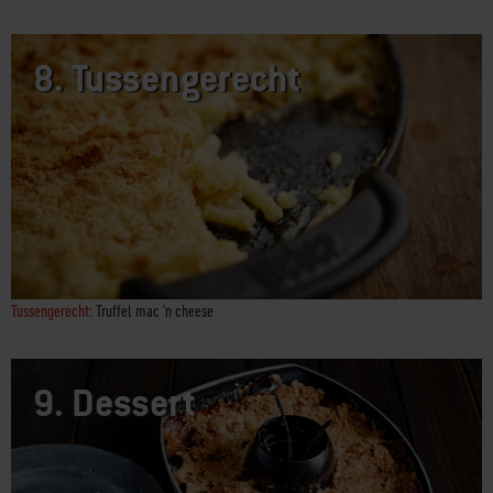
Bijgerecht:
Gekruide frieten
8.
Tussengerecht
Tussengerecht:
Truffel mac 'n cheese
9.
Dessert