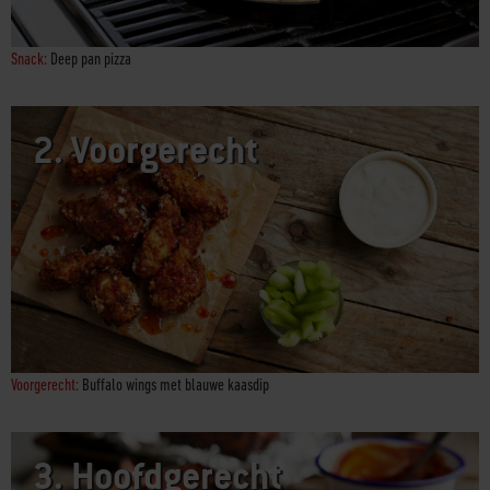
Snack:
Deep pan pizza
2.
Voorgerecht
Voorgerecht:
Buffalo wings met blauwe kaasdip