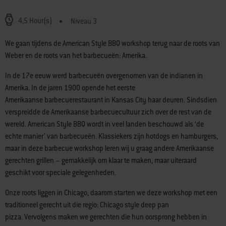
4,5 Hour(s)
Niveau 3
We gaan tijdens de American Style BBQ workshop terug naar de roots van
Weber en de roots van het barbecueën: Amerika.
In de 17e eeuw werd barbecueën overgenomen van de indianen in
Amerika. In de jaren 1900 opende het eerste
Amerikaanse barbecuerestaurant in Kansas City haar deuren. Sindsdien
verspreidde de Amerikaanse barbecuecultuur zich over de rest van de
wereld. American Style BBQ wordt in veel landen beschouwd als ‘de
echte manier’ van barbecueën. Klassiekers zijn hotdogs en hamburgers,
maar in deze barbecue workshop leren wij u graag andere Amerikaanse
gerechten grillen – gemakkelijk om klaar te maken, maar uiteraard
geschikt voor speciale gelegenheden.
Onze roots liggen in Chicago, daarom starten we deze workshop met een
traditioneel gerecht uit die regio: Chicago style deep pan