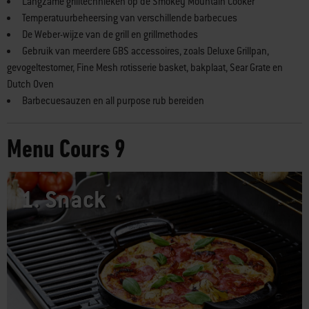
Focus op authentieke Amerikaanse BBQ-klassiekers
Langzame grilltechnieken op de Smokey Mountain Cooker
Temperatuurbeheersing van verschillende barbecues
De Weber-wijze van de grill en grillmethodes
Gebruik van meerdere GBS accessoires, zoals Deluxe Grillpan,
gevogeltestomer, Fine Mesh rotisserie basket, bakplaat, Sear Grate en
Dutch Oven
Barbecuesauzen en all purpose rub bereiden
Menu Cours 9
1.
Snack