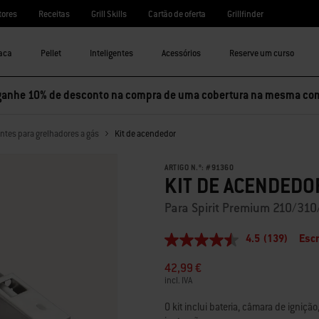
tores
Receitas
Grill Skills
Cartão de oferta
Grillfinder
aca
Pellet
Inteligentes
Acessórios
Reserve um curso
ganhe 10% de desconto na compra de uma cobertura na mesma co
ntes para grelhadores a gás
Kit de acendedor
ARTIGO N.º:
#
91360
KIT DE ACENDEDO
Para Spirit Premium 210/31
4.5
(139)
Esc
4.5
de
42,99 €
5
estrelas,
incl. IVA
valor
médio
O kit inclui bateria, câmara de ignição,
de