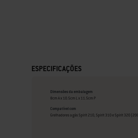
ESPECIFICAÇÕES
Dimensões da embalagem
8cm A x 10.5cm L x 11.5cm P
Compatível com
Grelhadores a gás Spirit 210, Spirit 310 e Spirit 320 (