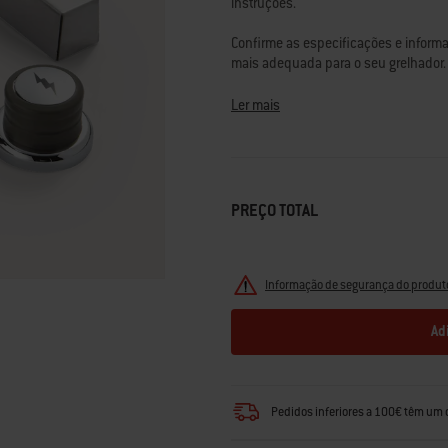
instruções.
classificação.
Read
139
Confirme as especificações e informa
Reviews.
mais adequada para o seu grelhador.
Link
para
Dúvidas? A nossa equipa de especial
a
Ler mais
mesma
página.
PREÇO TOTAL
Informação de segurança do produt
Ad
Pedidos inferiores a 100€ têm um 