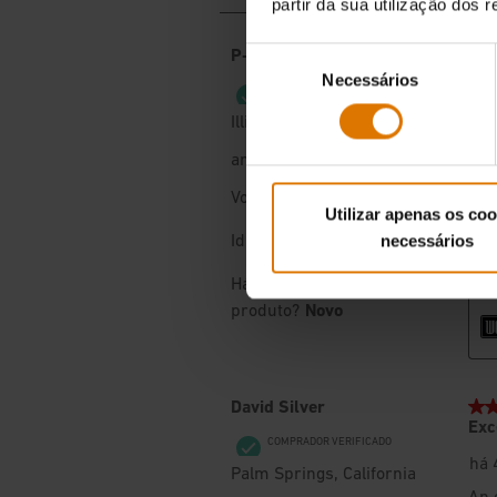
partir da sua utilização dos 
Seleção
Necessários
de
consentimento
Utilizar apenas os coo
necessários