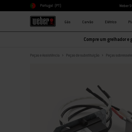
Portugal
(PT)
Weber S
Escolher país
Gás
Carvão
Elétrico
Pl
Compre um grelhador e 
Peças e Assistência
Peças de substituição
Peças sobressele