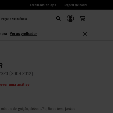
Localizador de lojas
Registar grelhador
Peças e Assistência
Login/Registo
Search
mpra -
Ver as grelhador
R
0/320 (2009-2012)
rever uma análise
 módulo de ignição, elétrodo/fio, fio de terra, junta e