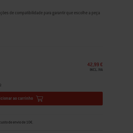
ções de compatibilidade para garantir que escolhe a peça
istas em grelhadores está aqui para
ajudar
.
42,99 €
INCL. IVA
o
icionar ao carrinho
custo de envio de 10€.