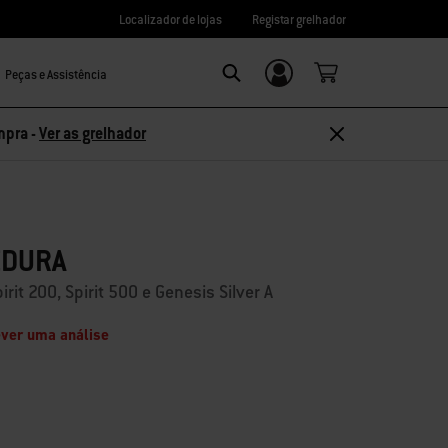
Localizador de lojas
Registar grelhador
Peças e Assistência
Login/Registo
Search
mpra -
Ver as grelhador
EDURA
rit 200, Spirit 500 e Genesis Silver A
ver uma análise