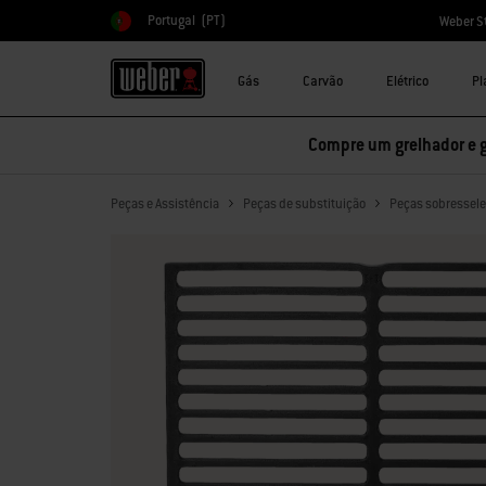
Portugal
(PT)
Weber S
Escolher país
Gás
Carvão
Elétrico
Pl
Compre um grelhador e 
Peças e Assistência
Peças de substituição
Peças sobressele