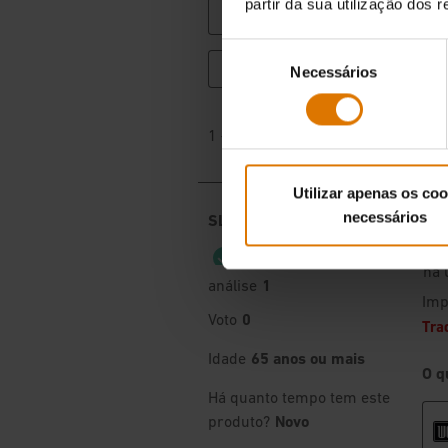
partir da sua utilização dos 
Seleção
Necessários
de
consentimento
Utilizar apenas os coo
necessários