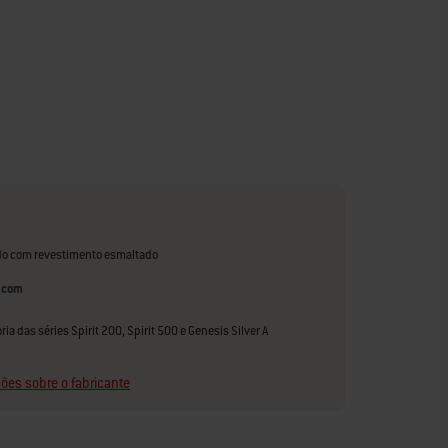
do com revestimento esmaltado
 com
ria das séries Spirit 200, Spirit 500 e Genesis Silver A
ões sobre o fabricante