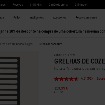
tores
Receitas
Grill Skills
Cartão de oferta
Grillfinder
aca
Pellet
Inteligentes
Acessórios
Reserve um curso
ganhe 10% de desconto na compra de uma cobertura na mesma co
ntes para grelhadores a gás
Grelhas de cozedura
ARTIGO N.º:
#
7522
GRELHAS DE COZ
Para a *maioria das séries Spi
4.7
(92)
Escre
4.7
de
119,99 €
5
estrelas,
incl. IVA
valor
médio
de