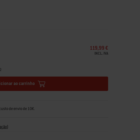
119,99 €
INCL. IVA
o
icionar ao carrinho
custo de envio de 10€.
ação
)