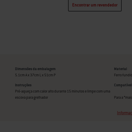
Encontrar um revendedor
Dimensões da embalagem
Material
5.1cm A x 37cm L x 51cm P
Ferro fundi
Instruções
Compatível
Pré-aqueça com calor alto durante 15 minutos e limpe com uma
escova para grelhador
Para a *maio
Informaç