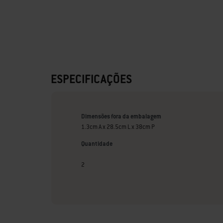
ESPECIFICAÇÕES
Dimensões fora da embalagem
1.3cm A x 28.5cm L x 38cm P
Quantidade
2