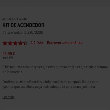
ARTIGO N.º:
#
63788
KIT DE ACENDEDOR
Para o Weber Q 320/3200
4.4
(44)
Escrever uma análise
4.4
de
5
43,99 €
estrelas,
incl. IVA
valor
médio
O kit inclui módulo de ignição, elétrodo, botão de ignição, bateria e manual
de
de instruções.
classificação.
Read
44
Confirme as especificações e informações de compatibilidade para
Reviews.
garantir que escolhe a peça mais adequada para o seu grelhador.
Link
para
a
Dúvidas? A nossa equipa de especialistas em grelhadores está aqui para
Ler mais
mesma
ajudar
.
página.