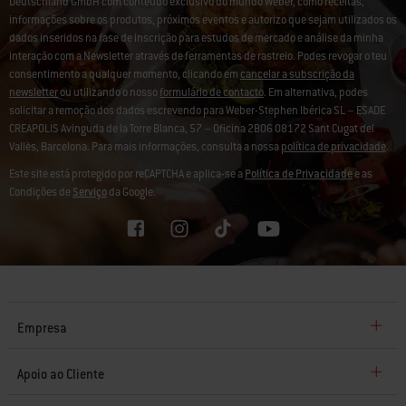
Deutschland GmbH com conteúdo exclusivo do mundo Weber, como receitas,
informações sobre os produtos, próximos eventos e autorizo que sejam utilizados os
dados inseridos na fase de inscrição para estudos de mercado e análise da minha
interação com a Newsletter através de ferramentas de rastreio. Podes revogar o teu
consentimento a qualquer momento, clicando em
cancelar a subscrição da
newsletter
ou utilizando o nosso
formulário de contacto
. Em alternativa, podes
solicitar a remoção dos dados escrevendo para Weber-Stephen Ibérica SL – ESADE
CREAPOLIS Avinguda de la Torre Blanca, 57 – Oficina 2B06 08172 Sant Cugat del
Vallès, Barcelona. Para mais informações, consulta a nossa
política de privacidade
.
Este site está protegido por reCAPTCHA e aplica-se a
Política de Privacidade
e as
Condições de
Serviço
da Google.
Empresa
Apoio ao Cliente