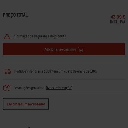
PREÇO TOTAL
43,99 €
INCL. IVA
Informação de segurança do produto
Adicionar ao carrinho
Pedidos inferiores a 100€ têm um custo de envio de 10€.
Devoluções gratuitas
(
Mais informação
)
Encontrar um revendedor