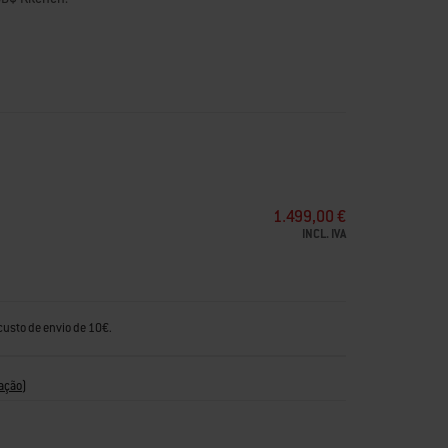
a 995 mm - ajustável individualmente
1.499,00 €
INCL. IVA
custo de envio de 10€.
ação
)