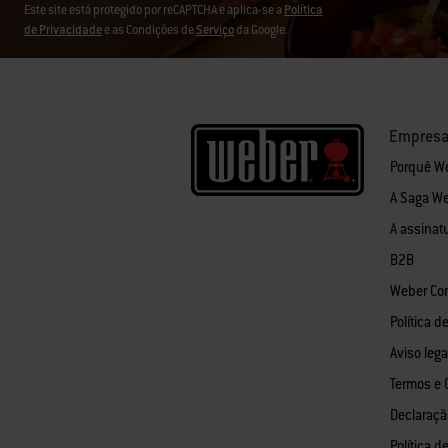
Este site está protegido por reCAPTCHA e aplica-se a
Política
de Privacidade
e as Condições de
Serviço
da Google.
Empres
Porquê W
A Saga W
A assinat
B2B
Weber Co
Política d
Aviso lega
Termos e 
Declaraçã
Política d