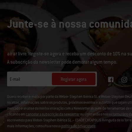
Junte-se à nossa comunida
ao ar livre. Registe-se agora e receba um desconto de 10% na 
A subscrição da newsletter pode demorar algum tempo.
Registar agora
E-mail
Quero receber e-mails por parte da Weber-Stephen Ibérica SL e Weber-Stephen D
receitas, informações sobre os produtos, próximos eventos e autorizo que sejam uti
mercado e análise da minha interação com a Newsletter através de ferramentas de 
clicando em
cancelar a subscrição da newsletter
ou utilizando o nosso
formulário d
escrevendo para Weber-Stephen Ibérica SL – ESADE CREAPOLIS Avinguda de la Torre B
mais informações, consulta a nossa
política de privacidade
.