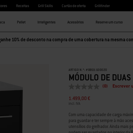
tores
Receitas
Grill Skills
Cartão de oferta
Grillfinder
aca
Pellet
Inteligentes
Acessórios
Reserve um curso
ganhe 10% de desconto na compra de uma cobertura na mesma co
ARTIGO N.º:
#
BBQ1100020
MÓDULO DE DUAS 
(0)
Escrever 
Sem
valor
1.499,00 €
de
classificação
incl. IVA
Link
para
Com uma capacidade de carga máxima
a
para guardar e ter sempre à mão aces
mesma
utensílios do grelhador. Ainda mais p
página.
podem ser guardados no interior da 