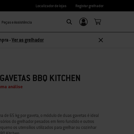
Localizador de lojas
Registar grelhador
Peças e Assistência
Login/Registo
Search
mpra -
Ver as grelhador
GAVETAS BBQ KITCHEN
uma análise
 de 65 kg por gaveta, o módulo de duas gavetas é ideal
sórios do grelhador pesados em ferro fundido e outros
equeno os utensílios utilizados para grelhar ou cozinhar
BBQ Kitchen.