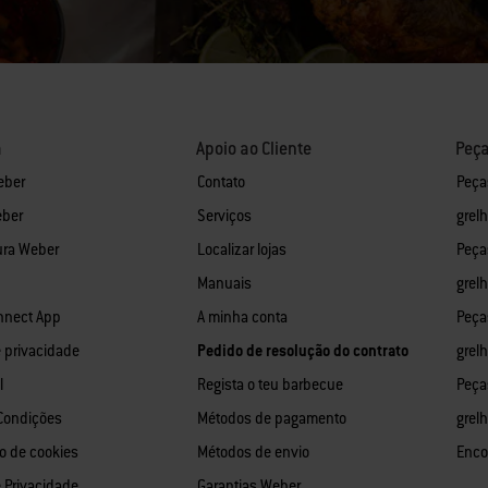
a
Apoio ao Cliente
Peça
eber
Contato
Peça
eber
Serviços
grel
ura Weber
Localizar lojas
Peça
Manuais
grel
nnect App
A minha conta
Peça
e privacidade
Pedido de resolução do contrato
grelh
l
Regista o teu barbecue
Peça
Condições
Métodos de pagamento
grel
o de cookies
Métodos de envio
Enco
e Privacidade
Garantias Weber