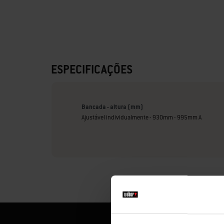
ESPECIFICAÇÕES
Bancada - altura (mm)
Ajustável individualmente - 930mm - 995mm A