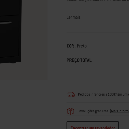
Altura da bancada de trabalho: 930 
Dimensões: 640 (L) x 611 (P) mm
Ler mais
Color
Preto
COR :
PREÇO TOTAL
Pedidos inferiores a 100€ têm um 
Devoluções gratuitas
(
Mais inform
Encontrar um revendedor