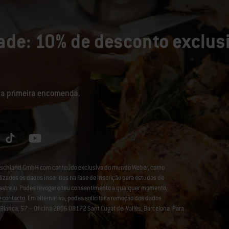
de: 10% de desconto exclusi
sua primeira encomenda.
eutschland GmbH com conteúdo exclusivo do mundo Weber, como
lizados os dados inseridos na fase de inscrição para estudos de
rastreio. Podes revogar o teu consentimento a qualquer momento,
e contacto
. Em alternativa, podes solicitar a remoção dos dados
lanca, 57 – Oficina 2B06 08172 Sant Cugat del Vallès, Barcelona. Para