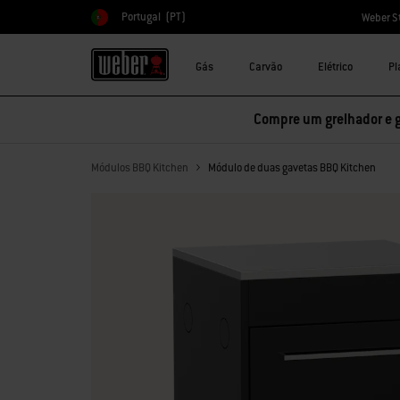
Portugal
(PT)
Weber S
Escolher país
Gás
Carvão
Elétrico
Pl
Compre um grelhador e 
Módulos BBQ Kitchen
Módulo de duas gavetas BBQ Kitchen