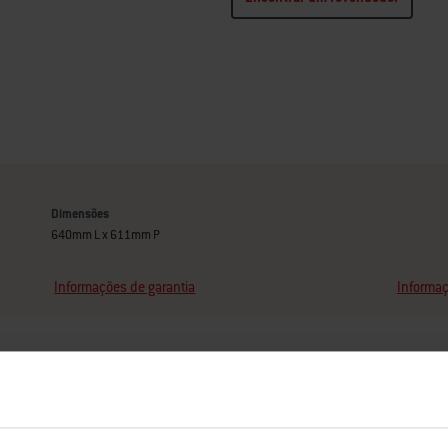
Dimensões
640mm L x 611mm P
Informações de garantia
Informaç