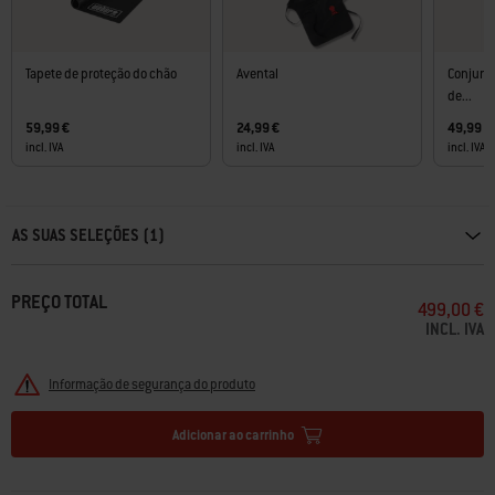
Tapete de proteção do chão
Avental
Conjunto
de...
59,99 €
24,99 €
49,99 €
incl. IVA
incl. IVA
incl. IVA
Carousel containing list of product recommendations. Please use left and ar
AS SUAS SELEÇÕES (1)
PREÇO TOTAL
499,00 €
INCL. IVA
Informação de segurança do produto
Adicionar ao carrinho