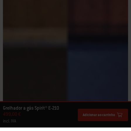
Grelhador a gás Spirit® E-210
499,00 €
Adicionar ao carrinho
incl. IVA