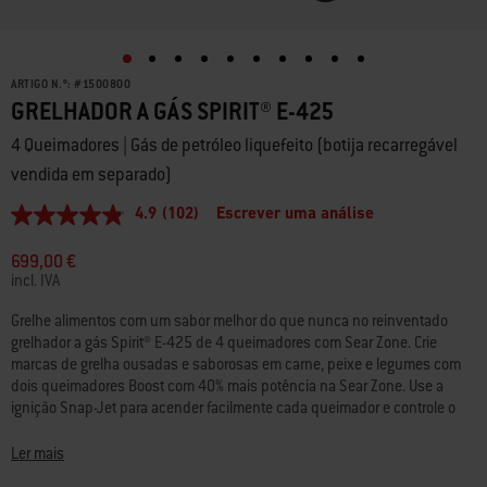
ARTIGO N.º:
#
1500800
GRELHADOR A GÁS SPIRIT® E-425
4 Queimadores | Gás de petróleo liquefeito (botija recarregável
vendida em separado)
4.9
(102)
Escrever uma análise
4.9
de
5
699,00 €
estrelas,
incl. IVA
valor
médio
Grelhe alimentos com um sabor melhor do que nunca no reinventado
de
grelhador a gás Spirit® E-425 de 4 queimadores com Sear Zone. Crie
classificação.
Read
marcas de grelha ousadas e saborosas em carne, peixe e legumes com
102
dois queimadores Boost com 40% mais potência na Sear Zone. Use a
Reviews.
ignição Snap-Jet para acender facilmente cada queimador e controle o
Link
calor com precisão graças a um amplo intervalo de temperaturas, das
para
a
mais altas às mais baixas e todas as outras variações. Tire o máximo
Ler mais
mesma
proveito do seu espaço com os vários acessórios de encaixe Weber
página.