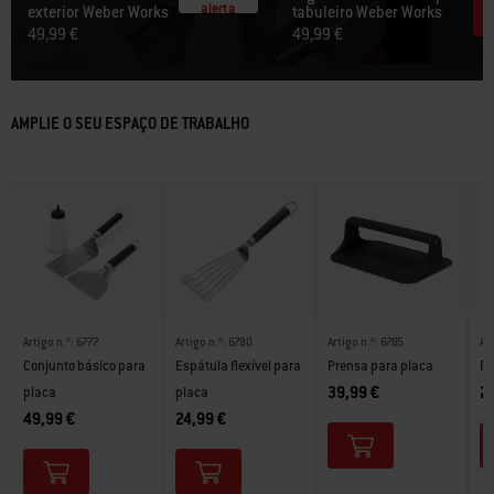
alerta
exterior Weber Works
tabuleiro Weber Works
49,99 €
49,99 €
AMPLIE O SEU ESPAÇO DE TRABALHO
Artigo n.º: 6777
Artigo n.º: 6780
Artigo n.º: 6785
Art
Conjunto básico para
Espátula flexível para
Prensa para placa
Ra
39,99 €
2
placa
placa
49,99 €
24,99 €