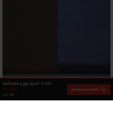
Grelhador a gás Spirit® E-425
699,00 €
Adicionar ao carrinho
incl. IVA