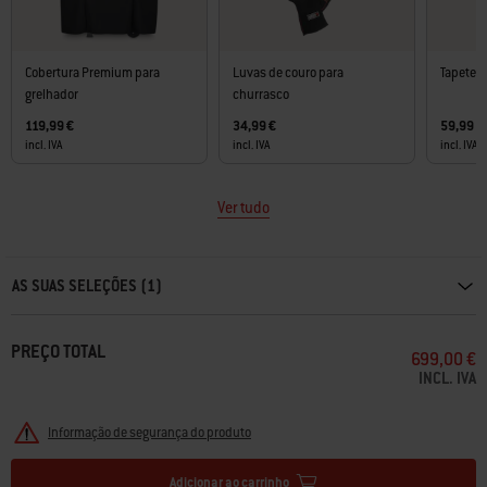
Cobertura Premium para
Luvas de couro para
Tapete d
grelhador
churrasco
119,99 €
34,99 €
59,99 €
incl. IVA
incl. IVA
incl. IVA
Ver tudo
Carousel containing list of product recommendations. Please use left and ar
AS SUAS SELEÇÕES (1)
PREÇO TOTAL
699,00 €
INCL. IVA
Informação de segurança do produto
Adicionar ao carrinho