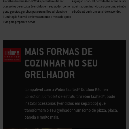
As calhas laterais Weber Works permitem utilizar
A ignição Snap-Jet permite-lhe acender facil
acessórios de encaixe (vendidos em separado), como
queimadores individuais com uma só mão. Ba
porta-garrafas, ganchos para utensílios adicionais e
o botão até ouvir um estalido e acender.
iluminação flexível de forma a manter a mesa de apoio
livre para preparar e servir.
MAIS FORMAS DE
COZINHAR NO SEU
GRELHADOR
Compatível com a Weber Crafted® Outdoor Kitchen
Collection. Com o kit de estrutura Weber Crafted®, pode
instalar acessórios (vendidos em separado) que
transformam o seu grelhador num forno de pizza, placa,
panela e muito mais.