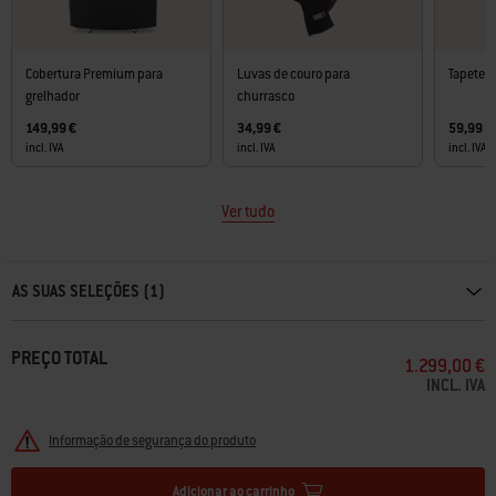
Cobertura Premium para
Luvas de couro para
Tapete d
grelhador
churrasco
149,99 €
34,99 €
59,99 €
incl. IVA
incl. IVA
incl. IVA
Ver tudo
Carousel containing list of product recommendations. Please use left and ar
AS SUAS SELEÇÕES (1)
PREÇO TOTAL
1.299,00 €
INCL. IVA
Informação de segurança do produto
Adicionar ao carrinho