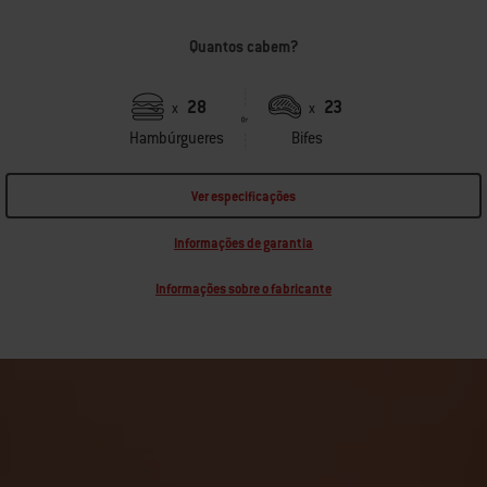
Quantos cabem?
28
23
x
x
Hambúrgueres
Bifes
Ver especificações
Informações de garantia
Informações sobre o fabricante