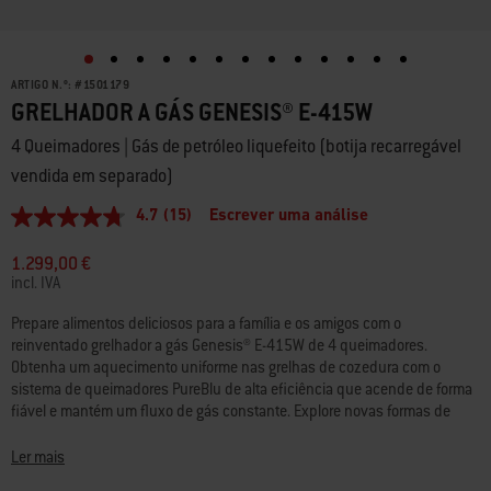
ARTIGO N.º:
#
1501179
GRELHADOR A GÁS GENESIS® E-415W
4 Queimadores | Gás de petróleo liquefeito (botija recarregável
vendida em separado)
4.7
(15)
Escrever uma análise
4.7
de
5
1.299,00 €
estrelas,
incl. IVA
valor
médio
Prepare alimentos deliciosos para a família e os amigos com o
de
reinventado grelhador a gás Genesis® E-415W de 4 queimadores.
classificação.
Read
Obtenha um aquecimento uniforme nas grelhas de cozedura com o
15
sistema de queimadores PureBlu de alta eficiência que acende de forma
Reviews.
fiável e mantém um fluxo de gás constante. Explore novas formas de
Link
cozinhar e receber convidados com as grelhas de cozedura Gourmet BBQ
para
a
System Weber Crafted® incluídas, compatíveis com diversos acessórios
Ler mais
mesma
(vendidos em separado), como a grelha para selar, pedra para pizza,
página.