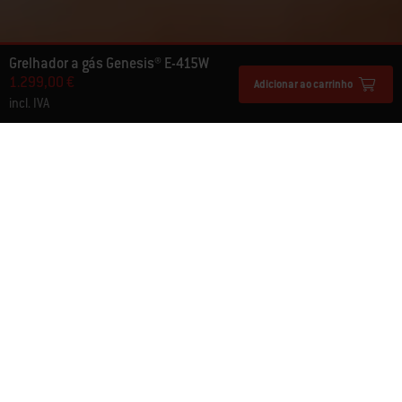
Grelhador a gás Genesis® E-415W
1.299,00 €
Adicionar ao carrinho
incl. IVA