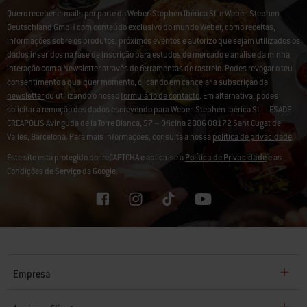
Quero receber e-mails por parte da Weber-Stephen Ibérica SL e Weber-Stephen
Deutschland GmbH com conteúdo exclusivo do mundo Weber, como receitas,
informações sobre os produtos, próximos eventos e autorizo que sejam utilizados os
dados inseridos na fase de inscrição para estudos de mercado e análise da minha
interação com a Newsletter através de ferramentas de rastreio. Podes revogar o teu
consentimento a qualquer momento, clicando em
cancelar a subscrição da
newsletter
ou utilizando o nosso
formulário de contacto
. Em alternativa, podes
solicitar a remoção dos dados escrevendo para Weber-Stephen Ibérica SL – ESADE
CREAPOLIS Avinguda de la Torre Blanca, 57 – Oficina 2B06 08172 Sant Cugat del
Vallès, Barcelona. Para mais informações, consulta a nossa
política de privacidade
.
Este site está protegido por reCAPTCHA e aplica-se a
Política de Privacidade
e as
Condições de
Serviço
da Google.
Empresa