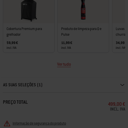
Cobertura Premium para
Produto de limpeza para Q e
Luvas d
grelhador
Pulse
churras
59,99 €
11,99 €
34,99 €
incl. IVA
incl. IVA
incl. IVA
Ver tudo
Carousel containing list of product recommendations. Please use left and ar
AS SUAS SELEÇÕES (1)
PREÇO TOTAL
499,00 €
INCL. IVA
Informação de segurança do produto