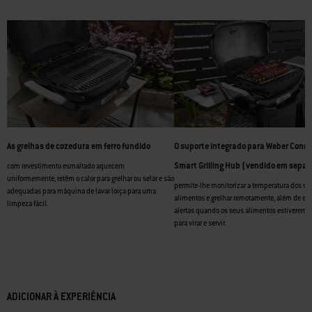
As grelhas de cozedura em ferro fundido
O suporte integrado para Weber Conn
Smart Grilling Hub (vendido em sepa
com revestimento esmaltado aquecem
uniformemente, retêm o calor para grelhar ou selar e são
permite-lhe monitorizar a temperatura dos se
adequadas para máquina de lavar loiça para uma
alimentos e grelhar remotamente, além de env
limpeza fácil.
alertas quando os seus alimentos estiverem 
para virar e servir.
ADICIONAR À EXPERIÊNCIA