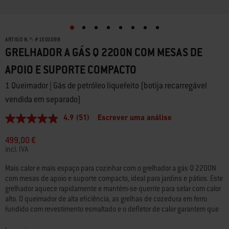
ARTIGO N.º:
#
1501098
GRELHADOR A GÁS Q 2200N COM MESAS DE
APOIO E SUPORTE COMPACTO
1 Queimador | Gás de petróleo liquefeito (botija recarregável
vendida em separado)
4.9
(51)
Escrever uma análise
4.9
de
5
499,00 €
estrelas,
incl. IVA
valor
médio
Mais calor e mais espaço para cozinhar com o grelhador a gás Q 2200N
de
com mesas de apoio e suporte compacto, ideal para jardins e pátios. Este
classificação.
Read
grelhador aquece rapidamente e mantém-se quente para selar com calor
51
alto. O queimador de alta eficiência, as grelhas de cozedura em ferro
Reviews.
fundido com revestimento esmaltado e o defletor de calor garantem que
Link
os seus alimentos cozinham uniformemente, fornecendo resultados
para
a