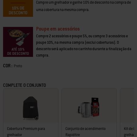
Compre um grelhador e ganhe 10% de desconto na compra de
uma cobertura na mesma compra.
Poupe em acessórios
Compre 2 acessórios e poupe 5%, ou compre 3 acessórios e
poupe 10%, na mesma compra (exclui coberturas). O
desconto será aplicado no carrinho durante a finalização da
compra.
COR :
Color
Preto
COMPLETE O CONJUNTO
Cobertura Premium para
Conjunto de acendimento
Kit de l
grelhador
Rapidfire
grelhado