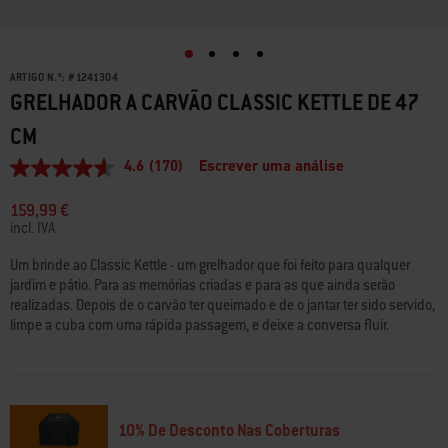
ARTIGO N.º:
#
1241304
GRELHADOR A CARVÃO CLASSIC KETTLE DE 47
CM
4.6
(170)
Escrever uma análise
4.6
de
5
159,99 €
estrelas,
incl. IVA
valor
médio
Um brinde ao Classic Kettle - um grelhador que foi feito para qualquer
de
jardim e pátio. Para as memórias criadas e para as que ainda serão
classificação.
Read
realizadas. Depois de o carvão ter queimado e de o jantar ter sido servido,
170
limpe a cuba com uma rápida passagem, e deixe a conversa fluir.
Reviews.
Link
para
a
mesma
página.
10% De Desconto Nas Coberturas