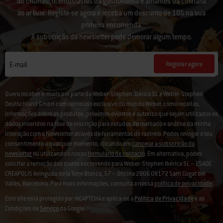
do churrasco, entusiastas da gastronomia e amantes da culinária
ao ar livre. Registe-se agora e receba um desconto de 10% na sua
primeira encomenda.
A subscrição da newsletter pode demorar algum tempo.
Registar agora
E-mail
Quero receber e-mails por parte da Weber-Stephen Ibérica SL e Weber-Stephen
Deutschland GmbH com conteúdo exclusivo do mundo Weber, como receitas,
informações sobre os produtos, próximos eventos e autorizo que sejam utilizados os
dados inseridos na fase de inscrição para estudos de mercado e análise da minha
interação com a Newsletter através de ferramentas de rastreio. Podes revogar o teu
consentimento a qualquer momento, clicando em
cancelar a subscrição da
newsletter
ou utilizando o nosso
formulário de contacto
. Em alternativa, podes
solicitar a remoção dos dados escrevendo para Weber-Stephen Ibérica SL – ESADE
CREAPOLIS Avinguda de la Torre Blanca, 57 – Oficina 2B06 08172 Sant Cugat del
Vallès, Barcelona. Para mais informações, consulta a nossa
política de privacidade
.
Este site está protegido por reCAPTCHA e aplica-se a
Política de Privacidade
e as
Condições de
Serviço
da Google.