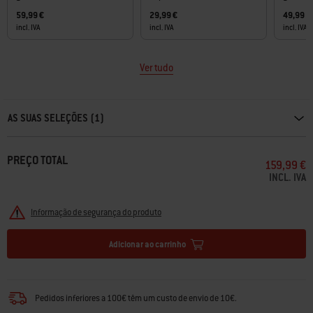
59,99 €
29,99 €
49,99 €
incl. IVA
incl. IVA
incl. IVA
Ver tudo
Carousel containing list of product recommendations. Please use left and ar
AS SUAS SELEÇÕES (1)
PREÇO TOTAL
159,99 €
INCL. IVA
Informação de segurança do produto
Adicionar ao carrinho
Pedidos inferiores a 100€ têm um custo de envio de 10€.