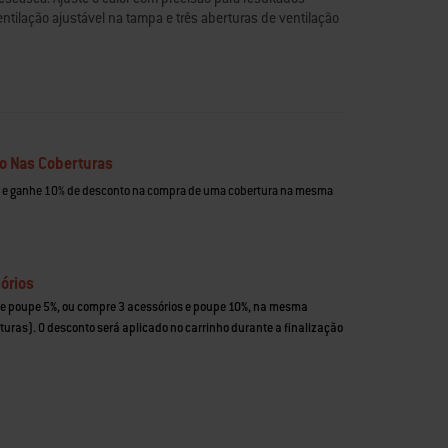
ntilação ajustável na tampa e três aberturas de ventilação
r precisão. O termómetro integrado da tampa facilita a
do grelhador sem ter de abrir a tampa. A grelha de cozedura
niformemente e é fácil de limpar, enquanto o tabuleiro de
 impecável. Duas rodas facilitam o transporte deste
 ação, exatamente onde deve estar. Porque alguns
ar alimentos, também criam memórias.
o Nas Coberturas
te a riscos e ferrugem
 e ganhe 10% de desconto na compra de uma cobertura na mesma
ssoas
ço revestido
ão da cuba ajustáveis permitem-lhe controlar a temperatura
 e 3 aberturas de ventilação da cuba oferecem um maior
órios
itura da temperatura do grelhador
 e poupe 5%, ou compre 3 acessórios e poupe 10%, na mesma
 tampa na cuba enquanto cozinha
turas). O desconto será aplicado no carrinho durante a finalização
os na pega da cuba
tege o pátio ou terraço
obustas e resistentes às intempéries
s ao calor