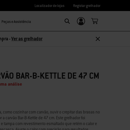
Localizador de lojas
Registar grelhador
Peças e Assistência
Login/Registo
Search
mpra -
Ver as grelhador
VÃO BAR-B-KETTLE DE 47 CM
uma análise
como cozinhar com carvão, ouvir o crepitar das brasas no
r a carvão Bar-B-Kettle de 47 cm. Este grelhador foi
e tampa com revestimento esmaltado que retém o calor e
descasca. Ajuste o calor com precisão para resultados