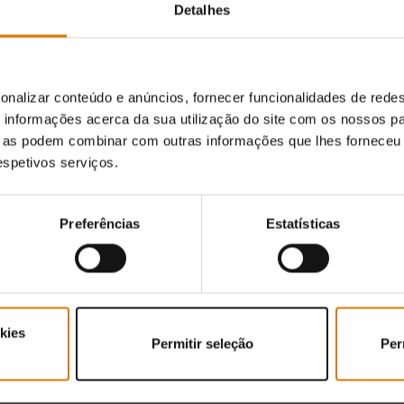
Detalhes
onalizar conteúdo e anúncios, fornecer funcionalidades de redes
informações acerca da sua utilização do site com os nossos pa
ue as podem combinar com outras informações que lhes forneceu 
respetivos serviços.
Dimensões - Tampa fechada (centímetros)
Diâmetro (
91cm A x 47cm L x 56cm P
47
Preferências
Estatísticas
Área de cozedura total (centímetros)
Peso (kg)
1548cm²
9
Informações de garantia
Informaç
kies
Permitir seleção
Per