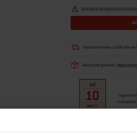
Informação de segurança do produt
Ad
Pedidos inferiores a 100€ têm um 
Devoluções gratuitas
(
Mais inform
*A garantia 
e condições 
Encontrar um revendedor