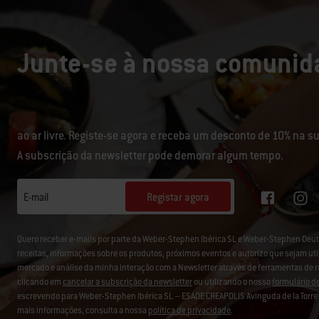
Junte-se à nossa comunida
ao ar livre. Registe-se agora e receba um desconto de 10% na 
A subscrição da newsletter pode demorar algum tempo.
Registar agora
E-mail
Quero receber e-mails por parte da Weber-Stephen Ibérica SL e Weber-Stephen D
receitas, informações sobre os produtos, próximos eventos e autorizo que sejam uti
mercado e análise da minha interação com a Newsletter através de ferramentas de 
clicando em
cancelar a subscrição da newsletter
ou utilizando o nosso
formulário d
escrevendo para Weber-Stephen Ibérica SL – ESADE CREAPOLIS Avinguda de la Torre B
mais informações, consulta a nossa
política de privacidade
.