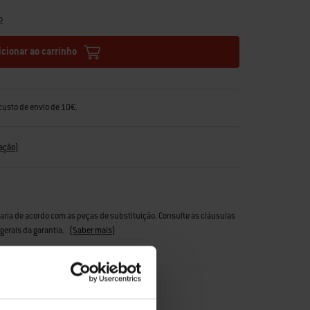
o
icionar ao carrinho
custo de envio de 10€.
ação
)
varia de acordo com as peças de substituição. Consulte as cláusulas
gerais da garantia.
(
Saber mais
)