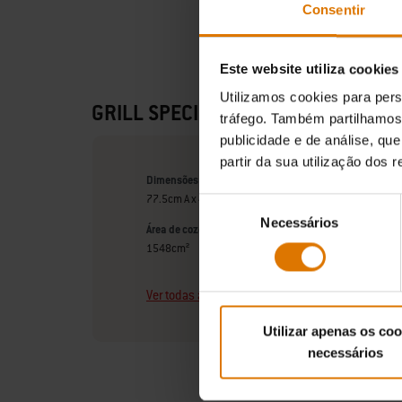
Consentir
Este website utiliza cookies
Utilizamos cookies para pers
GRILL SPECIFICATIONS
tráfego. Também partilhamos 
publicidade e de análise, q
partir da sua utilização dos 
Dimensões - Tampa aberta (centímetros)
77.5cm A x 47cm L x 65.5cm P
Seleção
Necessários
de
Área de cozedura principal (centímetros)
consentimento
1548cm²
Ver todas as especificações
Utilizar apenas os coo
necessários