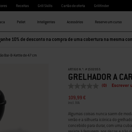
tores
Receitas
Grill Skills
Cartão de oferta
Grillfinder
aca
Pellet
Inteligentes
Acessórios
Reserve um curso
ganhe 10% de desconto na compra de uma cobertura na mesma co
vão Bar-B-Kettle de 47 cm
ARTIGO N.º:
#
1502055
GRELHADOR A CAR
(0)
Escrever 
Sem
valor
109,99 €
de
classificação
incl. IVA
Link
para
Algumas coisas nunca saem de moda, 
a
verão e a silhueta icónica do grelhado
mesma
concebido para durar, com uma cuba 
página.
resiste à ferrugem, aos riscos e não 