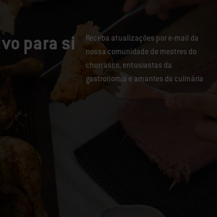
vo para si
Receba atualizações por e-mail da
nossa comunidade de mestres do
churrasco, entusiastas da
gastronomia e amantes da culinária