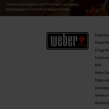
Este site está protegido por reCAPTCHA e aplica-se a
Política
de Privacidade
e as Condições de
Serviço
da Google.
Empres
Porquê W
A Saga W
A assinat
B2B
Weber Co
Política d
Aviso lega
Termos e 
Declaraçã