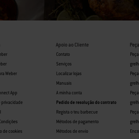
a
Apoio ao Cliente
Peça
eber
Contato
Peça
eber
Serviços
grel
ura Weber
Localizar lojas
Peça
Manuais
grel
nnect App
A minha conta
Peça
e privacidade
Pedido de resolução do contrato
grelh
l
Regista o teu barbecue
Peça
Condições
Métodos de pagamento
grel
o de cookies
Métodos de envio
Enco