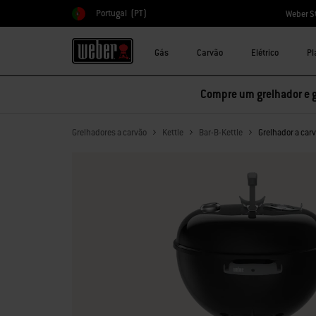
Portugal
(PT)
Weber S
Escolher país
Gás
Carvão
Elétrico
Pl
Compre um grelhador e 
Grelhadores a carvão
Kettle
Bar-B-Kettle
Grelhador a car