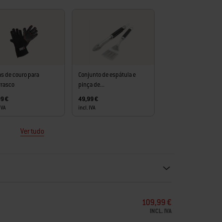
 ferrugem
s de couro para
Conjunto de espátula e
rrasco
pinça de...
9 €
49,99 €
IVA
incl. IVA
Ver tudo
ecommendations. Please use left and arrows to navigate.
109,99 €
INCL. IVA