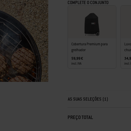
COMPLETE O CONJUNTO
· 3 pernas em alumínio resistentes à
· Garantia limitada de 10 anos
Cobertura Premium para
Luva
grelhador
chu
59,99 €
34,9
incl. IVA
incl. 
Carousel containing list of product r
AS SUAS SELEÇÕES (1)
PREÇO TOTAL