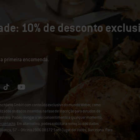
de: 10% de desconto exclusi
sua primeira encomenda.
eutschland GmbH com conteúdo exclusivo do mundo Weber, como
lizados os dados inseridos na fase de inscrição para estudos de
rastreio. Podes revogar o teu consentimento a qualquer momento,
e contacto
. Em alternativa, podes solicitar a remoção dos dados
lanca, 57 – Oficina 2B06 08172 Sant Cugat del Vallès, Barcelona. Para