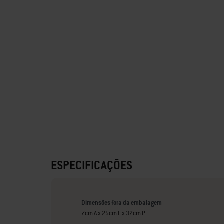
ESPECIFICAÇÕES
Dimensões fora da embalagem
7cm A x 25cm L x 32cm P