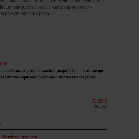
ejo para o jantar. Inunde o jardim com o doce aroma de
lhe um banquete de peixe e marisco ao anoitecer –
 para grelhar com a placa.
rios
 poupe 5%, ou compre 3 acessórios e poupe 10%, na mesma compra
 desconto será aplicado no carrinho durante a finalização da
72,99 €
INCL. IVA
o
Receber um alerta