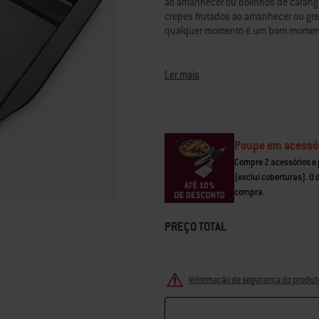
ao amanhecer ou bolinhos de carangu
classificação.
crepes frutados ao amanhecer ou gre
Read
71
qualquer momento é um bom momento
Reviews.
Link
para
a
Ler mais
mesma
página.
Poupe em acessó
Compre 2 acessórios e
(exclui coberturas). O
compra.
PREÇO TOTAL
Informação de segurança do produt