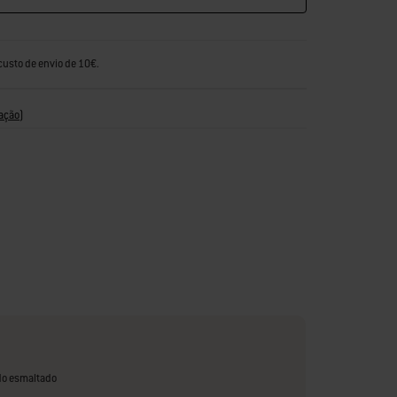
custo de envio de 10€.
ação
)
do esmaltado