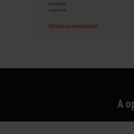
Instruções
Lavar à mão
Ver todas as especificações
A o