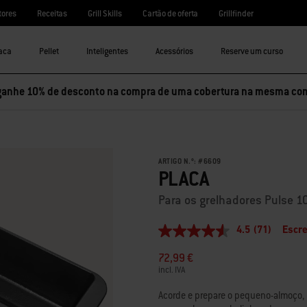
tores
Receitas
Grill Skills
Cartão de oferta
Grillfinder
aca
Pellet
Inteligentes
Acessórios
Reserve um curso
ganhe 10% de desconto na compra de uma cobertura na mesma co
ARTIGO N.º:
#
6609
PLACA
Para os grelhadores Pulse 
4.5
(71)
Escre
4.5
de
72,99 €
5
estrelas,
incl. IVA
valor
médio
Acorde e prepare o pequeno-almoço, 
de