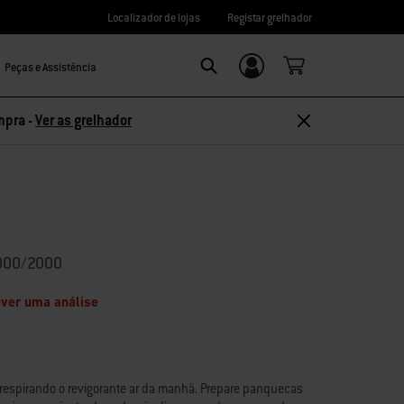
Localizador de lojas
Registar grelhador
Peças e Assistência
Login/Registo
Search
mpra -
Ver as grelhador
1000/2000
ver uma análise
respirando o revigorante ar da manhã. Prepare panquecas