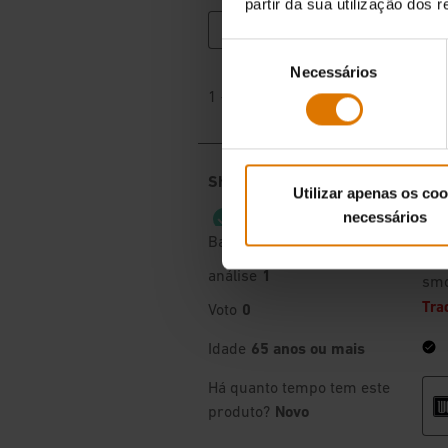
partir da sua utilização dos 
Seleção
Necessários
de
consentimento
Utilizar apenas os coo
necessários