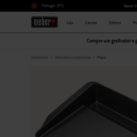
Portugal
(PT)
Weber S
Escolher país
Gás
Carvão
Elétrico
Pl
Compre um grelhador e 
Acessórios
Utensílios e acessórios
Placa