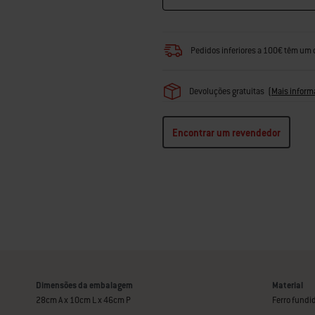
Pedidos inferiores a 100€ têm um 
Devoluções gratuitas
(
Mais inform
Encontrar um revendedor
Dimensões da embalagem
Material
28cm A x 10cm L x 46cm P
Ferro fundi