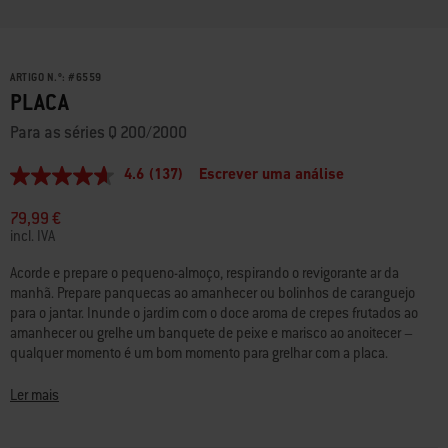
ARTIGO N.º:
#
6559
PLACA
Para as séries Q 200/2000
4.6
(137)
Escrever uma análise
4.6
de
5
79,99 €
estrelas,
incl. IVA
valor
médio
Acorde e prepare o pequeno-almoço, respirando o revigorante ar da
de
manhã. Prepare panquecas ao amanhecer ou bolinhos de caranguejo
classificação.
Read
para o jantar. Inunde o jardim com o doce aroma de crepes frutados ao
137
amanhecer ou grelhe um banquete de peixe e marisco ao anoitecer –
Reviews.
qualquer momento é um bom momento para grelhar com a placa.
Link
para
a
Ler mais
mesma
página.