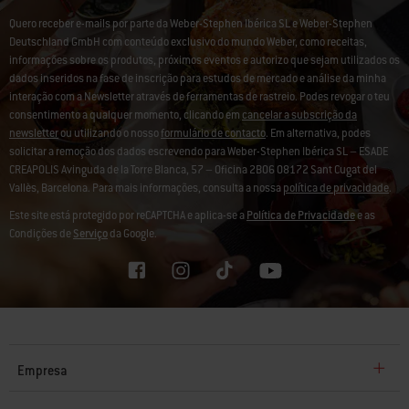
Quero receber e-mails por parte da Weber-Stephen Ibérica SL e Weber-Stephen
Deutschland GmbH com conteúdo exclusivo do mundo Weber, como receitas,
informações sobre os produtos, próximos eventos e autorizo que sejam utilizados os
dados inseridos na fase de inscrição para estudos de mercado e análise da minha
interação com a Newsletter através de ferramentas de rastreio. Podes revogar o teu
consentimento a qualquer momento, clicando em
cancelar a subscrição da
newsletter
ou utilizando o nosso
formulário de contacto
. Em alternativa, podes
solicitar a remoção dos dados escrevendo para Weber-Stephen Ibérica SL – ESADE
CREAPOLIS Avinguda de la Torre Blanca, 57 – Oficina 2B06 08172 Sant Cugat del
Vallès, Barcelona. Para mais informações, consulta a nossa
política de privacidade
.
Este site está protegido por reCAPTCHA e aplica-se a
Política de Privacidade
e as
Condições de
Serviço
da Google.
Empresa