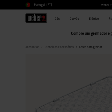
Portugal
(PT)
Weber S
Escolher país
Gás
Carvão
Elétrico
Pl
Compre um grelhador e 
Acessórios
Utensílios e acessórios
Cesto para grelhar