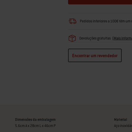
Pedidos inferiores a 100€ têm um 
Devoluções gratuitas
(
Mais inform
Encontrar um revendedor
Dimensões da embalagem
Material
5.6cm A x 28cm L x 46cm P
Aço inoxidá