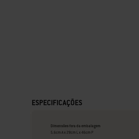
ESPECIFICAÇÕES
Dimensões fora da embalagem
5.6cm A x 28cm L x 46cm P