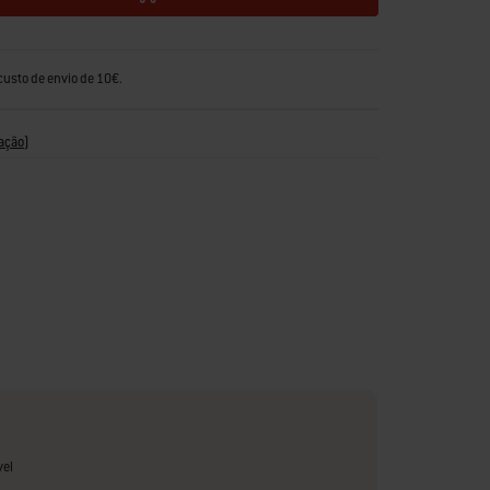
custo de envio de 10€.
ação
)
vel