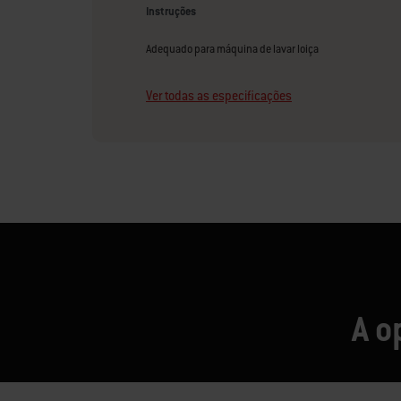
Instruções
Adequado para máquina de lavar loiça
Ver todas as especificações
A o