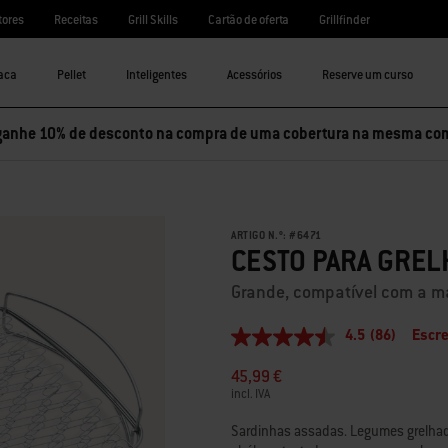
tores
Receitas
Grill Skills
Cartão de oferta
Grillfinder
aca
Pellet
Inteligentes
Acessórios
Reserve um curso
ganhe 10% de desconto na compra de uma cobertura na mesma co
ARTIGO N.º:
#
6471
CESTO PARA GREL
Grande, compatível com a ma
4.5
(86)
Escre
4.5
de
45,99 €
5
estrelas,
incl. IVA
valor
médio
Sardinhas assadas. Legumes grelhado
de