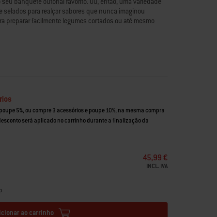
seu banquete outonal favorito. Ou, então, uma variedade
 selados para realçar sabores que nunca imaginou
para preparar facilmente legumes cortados ou até mesmo
rios
 poupe 5%, ou compre 3 acessórios e poupe 10%, na mesma compra
 desconto será aplicado no carrinho durante a finalização da
45,99 €
INCL. IVA
o
icionar ao carrinho