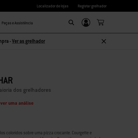
Localizador de lojas
Registar grelhador
Peças e Assistência
Login/Registo
Search
mpra -
Ver as grelhador
HAR
ioria dos grelhadores
ver uma análise
s coloridos sobre uma pizza crocante. Courgette e