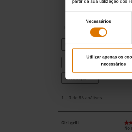
partir da sua utilização dos 
Seleção
Necessários
de
consentimento
Utilizar apenas os coo
necessários