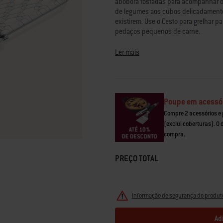
abóbora tostadas para acompanhar o 
classificação.
de legumes aos cubos delicadamente
Read
86
existirem. Use o Cesto para grelhar 
Reviews.
pedaços pequenos de carne.
Link
para
a
Ler mais
mesma
página.
Poupe em acessó
Compre 2 acessórios e
(exclui coberturas). O
compra.
PREÇO TOTAL
Informação de segurança do produt
Ad