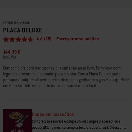
ARTIGO N.º:
#
6466
PLACA DELUXE
4.6
(25)
Escrever uma análise
4.6
de
5
144,99 €
estrelas,
incl. IVA
valor
médio
Comece o dia com panquecas e rabanadas ao ar livre. Termine-o com
de
legumes crocantes e camarão para o jantar. Com a Placa Deluxe pode
classificação.
Read
preparar qualquer alimento delicado no seu grelhador a gás e a superfície
25
em ferro fundido esmaltado torna a limpeza muito fácil.
Reviews.
Link
para
a
mesma
página.
Poupe em acessórios
Compre 2 acessórios e poupe 5%, ou compre 3 acessórios e
poupe 10%, na mesma compra (exclui coberturas). O desconto