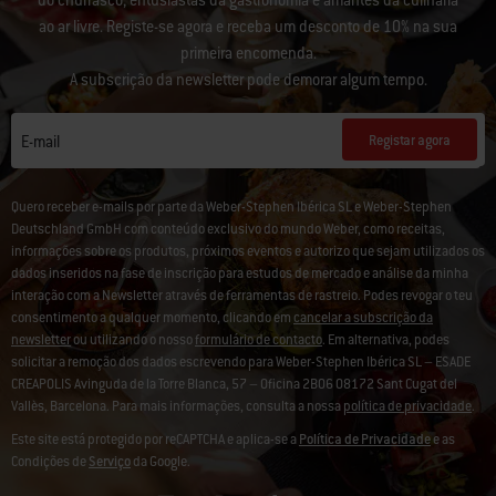
do churrasco, entusiastas da gastronomia e amantes da culinária
ao ar livre. Registe-se agora e receba um desconto de 10% na sua
primeira encomenda.
A subscrição da newsletter pode demorar algum tempo.
Registar agora
E-mail
Quero receber e-mails por parte da Weber-Stephen Ibérica SL e Weber-Stephen
Deutschland GmbH com conteúdo exclusivo do mundo Weber, como receitas,
informações sobre os produtos, próximos eventos e autorizo que sejam utilizados os
dados inseridos na fase de inscrição para estudos de mercado e análise da minha
interação com a Newsletter através de ferramentas de rastreio. Podes revogar o teu
consentimento a qualquer momento, clicando em
cancelar a subscrição da
newsletter
ou utilizando o nosso
formulário de contacto
. Em alternativa, podes
solicitar a remoção dos dados escrevendo para Weber-Stephen Ibérica SL – ESADE
CREAPOLIS Avinguda de la Torre Blanca, 57 – Oficina 2B06 08172 Sant Cugat del
Vallès, Barcelona. Para mais informações, consulta a nossa
política de privacidade
.
Este site está protegido por reCAPTCHA e aplica-se a
Política de Privacidade
e as
Condições de
Serviço
da Google.