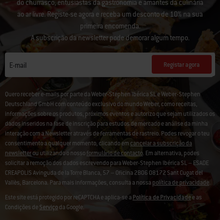
do churrasco, entusiastas da gastronomia e amantes da culinária
ao ar livre. Registe-se agora e receba um desconto de 10% na sua
primeira encomenda.
A subscrição da newsletter pode demorar algum tempo.
Registar agora
E-mail
Quero receber e-mails por parte da Weber-Stephen Ibérica SL e Weber-Stephen
Deutschland GmbH com conteúdo exclusivo do mundo Weber, como receitas,
informações sobre os produtos, próximos eventos e autorizo que sejam utilizados os
dados inseridos na fase de inscrição para estudos de mercado e análise da minha
interação com a Newsletter através de ferramentas de rastreio. Podes revogar o teu
consentimento a qualquer momento, clicando em
cancelar a subscrição da
newsletter
ou utilizando o nosso
formulário de contacto
. Em alternativa, podes
solicitar a remoção dos dados escrevendo para Weber-Stephen Ibérica SL – ESADE
CREAPOLIS Avinguda de la Torre Blanca, 57 – Oficina 2B06 08172 Sant Cugat del
Vallès, Barcelona. Para mais informações, consulta a nossa
política de privacidade
.
Este site está protegido por reCAPTCHA e aplica-se a
Política de Privacidade
e as
Condições de
Serviço
da Google.