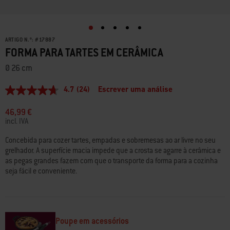
ARTIGO N.º:
#
17887
FORMA PARA TARTES EM CERÂMICA
Ø 26 cm
4.7
(24)
Escrever uma análise
4.7
de
5
46,99 €
estrelas,
incl. IVA
valor
médio
Concebida para cozer tartes, empadas e sobremesas ao ar livre no seu
de
grelhador. A superfície macia impede que a crosta se agarre à cerâmica e
classificação.
Read
as pegas grandes fazem com que o transporte da forma para a cozinha
24
seja fácil e conveniente.
Reviews.
Link
para
a
mesma
página.
Poupe em acessórios