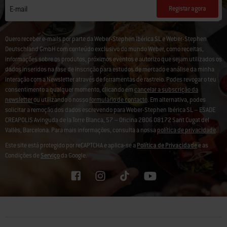
Registar agora
E-mail
Quero receber e-mails por parte da Weber-Stephen Ibérica SL e Weber-Stephen
Deutschland GmbH com conteúdo exclusivo do mundo Weber, como receitas,
informações sobre os produtos, próximos eventos e autorizo que sejam utilizados os
dados inseridos na fase de inscrição para estudos de mercado e análise da minha
interação com a Newsletter através de ferramentas de rastreio. Podes revogar o teu
consentimento a qualquer momento, clicando em
cancelar a subscrição da
newsletter
ou utilizando o nosso
formulário de contacto
. Em alternativa, podes
solicitar a remoção dos dados escrevendo para Weber-Stephen Ibérica SL – ESADE
CREAPOLIS Avinguda de la Torre Blanca, 57 – Oficina 2B06 08172 Sant Cugat del
Vallès, Barcelona. Para mais informações, consulta a nossa
política de privacidade
.
Este site está protegido por reCAPTCHA e aplica-se a
Política de Privacidade
e as
Condições de
Serviço
da Google.