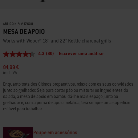
ARTIGO N.º:
#
17638
MESA DE APOIO
Works with Weber® 18" and 22" Kettle charcoal grills
4.3
(80)
Escrever uma análise
4.3
de
5
84,99 €
estrelas,
incl. IVA
valor
médio
Enquanto trata dos últimos preparativos, relaxe com os seus convidados
de
junto ao grelhador. Seja para cortar pão ou misturar os ingredientes da
classificação.
Read
salada, a mesa de apoio em bambu dá-lhe mais espaço junto ao
80
grelhador e, com a perna de apoio metálica, terá sempre uma superfície
Reviews.
estável para trabalhar.
Link
para
a
mesma
página.
Poupe em acessórios