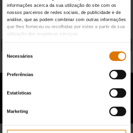
informações acerca da sua utilização do site com os
nossos parceiros de redes sociais, de publicidade e de
análise, que as podem combinar com outras informações
ESPECIFICAÇÕES
que lhes forneceu ou recolhidas por estes a partir da sua
utilização dos respetivos serviços.
Ver especificações
Seleção
Necessários
de
Informações sobre o fabricante
consentimento
Preferências
Estatísticas
A opinião de outros fãs do barbecue
Marketing