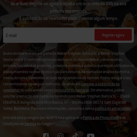
ao ar livre. Registe-se agora e receba um desconto de 10% na sua
primeira encomenda.
A subscrição da newsletter pode demorar algum tempo.
Registar agora
E-mail
Quero receber e-mails por parte da Weber-Stephen Ibérica SL e Weber-Stephen
Deutschland GmbH com conteúdo exclusivo do mundo Weber, como receitas,
informações sobre os produtos, próximos eventos e autorizo que sejam utilizados os
dados inseridos na fase de inscrição para estudos de mercado e análise da minha
interação com a Newsletter através de ferramentas de rastreio. Podes revogar o teu
consentimento a qualquer momento, clicando em
cancelar a subscrição da
newsletter
ou utilizando o nosso
formulário de contacto
. Em alternativa, podes
solicitar a remoção dos dados escrevendo para Weber-Stephen Ibérica SL – ESADE
CREAPOLIS Avinguda de la Torre Blanca, 57 – Oficina 2B06 08172 Sant Cugat del
Vallès, Barcelona. Para mais informações, consulta a nossa
política de privacidade
.
Este site está protegido por reCAPTCHA e aplica-se a
Política de Privacidade
e as
Condições de
Serviço
da Google.