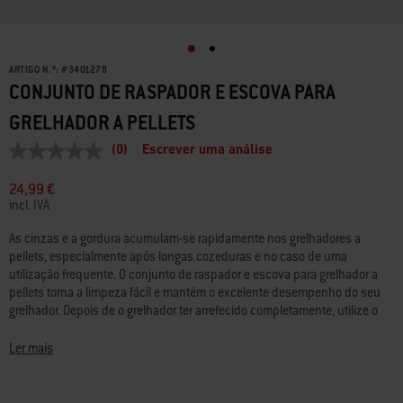
ARTIGO N.º:
#
3401278
CONJUNTO DE RASPADOR E ESCOVA PARA
GRELHADOR A PELLETS
(0)
Escrever uma análise
Sem
valor
de
24,99 €
classificação
incl. IVA
Link
para
As cinzas e a gordura acumulam-se rapidamente nos grelhadores a
a
pellets, especialmente após longas cozeduras e no caso de uma
mesma
página.
utilização frequente. O conjunto de raspador e escova para grelhador a
pellets torna a limpeza fácil e mantém o excelente desempenho do seu
grelhador. Depois de o grelhador ter arrefecido completamente, utilize o
raspador para grelhador de lâmina larga, com uma pega que não dobra,
para remover gordura e alimentos incrustados da bandeja para recolha
Ler mais
de gordura, das barras Flavorizer e à volta da cookbox. Varra as cinzas e
os resíduos no fundo do grelhador em direção ao sistema de controlo da
gordura e cinzas com a escova de nylon sem riscos. Use-os