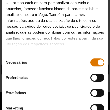
Utilizamos cookies para personalizar conteúdo e
anúncios, fornecer funcionalidades de redes sociais e
Devoluções gratuitas
(
Mais informação
)
analisar o nosso tráfego. Também partilhamos
informações acerca da sua utilização do site com os
nossos parceiros de redes sociais, de publicidade e de
Encontrar um revendedor
análise, que as podem combinar com outras informações
que lhes forneceu ou recolhidas por estes a partir da sua
utilização dos respetivos serviços.
ESPECIFICAÇÕES
Seleção
Necessários
de
consentimento
Ver especificações
Preferências
Informações sobre o fabricante
Estatísticas
Marketing