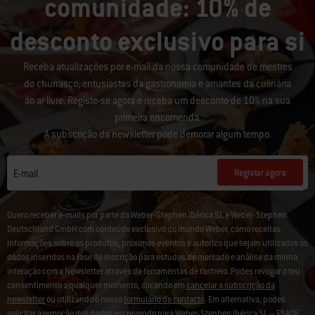
comunidade: 10% de
desconto exclusivo para si
Receba atualizações por e-mail da nossa comunidade de mestres
do churrasco, entusiastas da gastronomia e amantes da culinária
ao ar livre. Registe-se agora e receba um desconto de 10% na sua
primeira encomenda.
A subscrição da newsletter pode demorar algum tempo.
Registar agora
E-mail
Quero receber e-mails por parte da Weber-Stephen Ibérica SL e Weber-Stephen
Deutschland GmbH com conteúdo exclusivo do mundo Weber, como receitas,
informações sobre os produtos, próximos eventos e autorizo que sejam utilizados os
dados inseridos na fase de inscrição para estudos de mercado e análise da minha
interação com a Newsletter através de ferramentas de rastreio. Podes revogar o teu
consentimento a qualquer momento, clicando em
cancelar a subscrição da
newsletter
ou utilizando o nosso
formulário de contacto
. Em alternativa, podes
solicitar a remoção dos dados escrevendo para Weber-Stephen Ibérica SL – ESADE