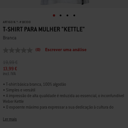
ARTIGO N.º:
#
18330
T-SHIRT PARA MULHER "KETTLE"
Branca
(0)
Escrever uma análise
Sem
valor
de
Preço reduzido de
para
19,99 €
classificação
13,99 €
Link
incl. IVA
para
a
mesma
• T-shirt básica branca, 100% algodão
página.
• Simples e versátil
• A impressão de alta qualidade é reduzida ao essencial, o inconfundível
Weber Kettle
• O expoente máximo para expressar a sua dedicação à cultura do
barbecue
• Corte solto na cintura, disponível em 3 tamanhos
Ler mais
• Etiqueta no pescoço e junto à bainha