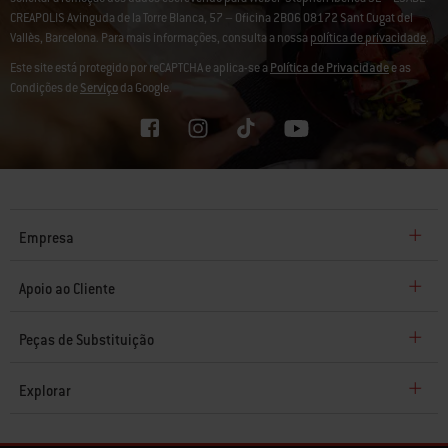
CREAPOLIS Avinguda de la Torre Blanca, 57 – Oficina 2B06 08172 Sant Cugat del
Vallès, Barcelona. Para mais informações, consulta a nossa
política de privacidade
.
Este site está protegido por reCAPTCHA e aplica-se a
Política de Privacidade
e as
Condições de
Serviço
da Google.
Empresa
Apoio ao Cliente
Peças de Substituição
Explorar