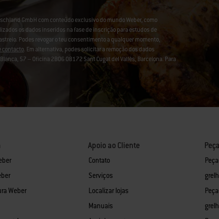
eutschland GmbH com conteúdo exclusivo do mundo Weber, como
lizados os dados inseridos na fase de inscrição para estudos de
rastreio. Podes revogar o teu consentimento a qualquer momento,
e contacto
. Em alternativa, podes solicitar a remoção dos dados
lanca, 57 – Oficina 2B06 08172 Sant Cugat del Vallès, Barcelona. Para
a
Apoio ao Cliente
Peça
eber
Contato
Peça
eber
Serviços
grel
ura Weber
Localizar lojas
Peça
Manuais
grel