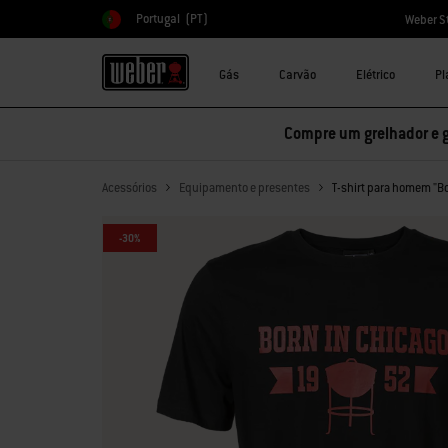
Portugal
(PT)
Weber S
Escolher país
Gás
Carvão
Elétrico
Pl
Compre um grelhador e 
Acessórios
Equipamento e presentes
T-shirt para homem "Bo
-30%