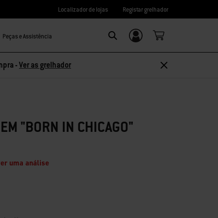
Localizador de lojas
Registar grelhador
Peças e Assistência
Login/Registo
Search
mpra -
Ver as grelhador
MEM "BORN IN CHICAGO"
er uma análise