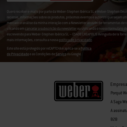
Quero receber e-mails por parte da Weber-Stephen Ibérica SL e Weber-Stephen D
receitas, informações sobre os produtos, próximos eventos e autorizo que sejam uti
mercado e análise da minha interação com a Newsletter através de ferramentas de 
clicando em
cancelar a subscrição da newsletter
ou utilizando o nosso
formulário d
escrevendo para Weber-Stephen Ibérica SL – ESADE CREAPOLIS Avinguda de la Torre B
mais informações, consulta a nossa
política de privacidade
.
Este site está protegido por reCAPTCHA e aplica-se a
Política
de Privacidade
e as Condições de
Serviço
da Google.
Empres
Porquê W
A Saga W
A assinat
B2B