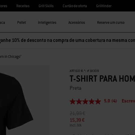
tores
Receitas
Grill Skills
Cartão de oferta
Grillfinder
aca
Pellet
Inteligentes
Acessórios
Reserve um curso
ganhe 10% de desconto na compra de uma cobertura na mesma co
rn in Chicago"
ARTIGO N.º:
#
18309
T-SHIRT PARA HO
Preta
5.0
(4)
Escrev
5.0
de
Preço reduzido de
para
21,99 €
5
estrelas,
15,39 €
valor
incl. IVA
médio
de