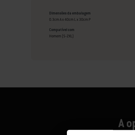
Dimensões da embalagem
0.3cm A x 40cm L x 30cm P
Compatível com
Homem (S-2XL)
A o