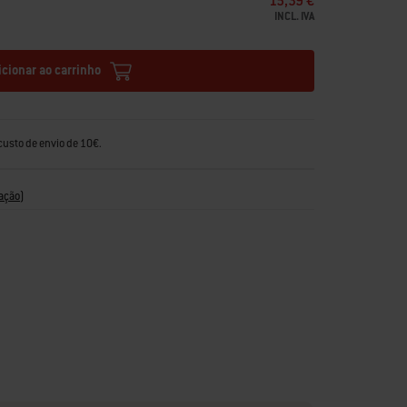
15,39 €
INCL. IVA
icionar ao carrinho
custo de envio de 10€.
ação
)