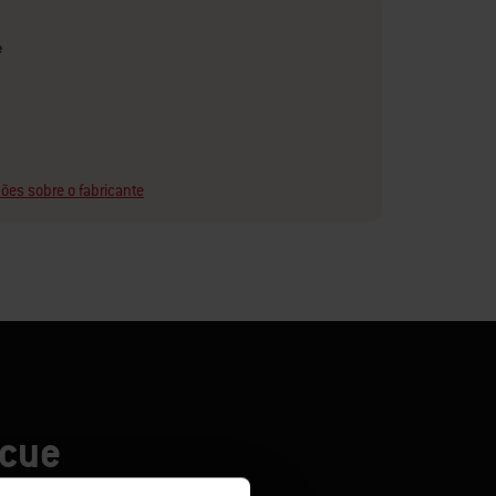
e
ões sobre o fabricante
ecue