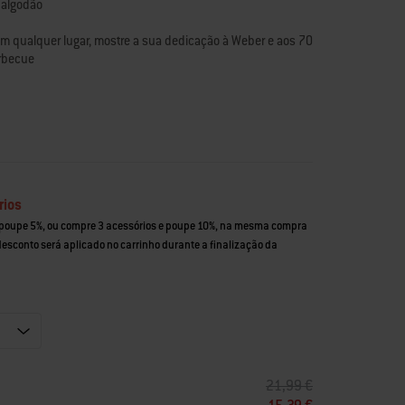
 algodão
em qualquer lugar, mostre a sua dedicação à Weber e aos 70
arbecue
cal e a data de nascimento do grelhador que esteve na
o colarinho e junto à bainha
rios
 poupe 5%, ou compre 3 acessórios e poupe 10%, na mesma compra
 desconto será aplicado no carrinho durante a finalização da
PREÇO REDUZIDO DE
PARA
21,99 €