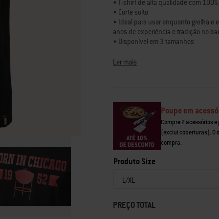
• T-shirt de alta qualidade com 100%
classificação.
Read
• Corte solto
4
• Ideal para usar enquanto grelha e 
Reviews.
anos de experiência e tradição no b
Link
• Disponível em 3 tamanhos
para
a
• O padrão vermelho vivo indica o lo
mesma
origem de tudo
Ler mais
página.
• Cor: preta
• Acabamento com etiqueta "Weber" n
Poupe em acessó
Compre 2 acessórios e
(exclui coberturas). O
compra.
Produto Size
PREÇO TOTAL