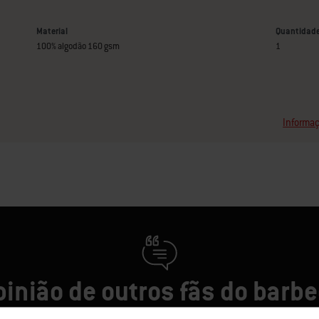
Material
Quantidad
100% algodão 160 gsm
1
Informaç
pinião de outros fãs do barb