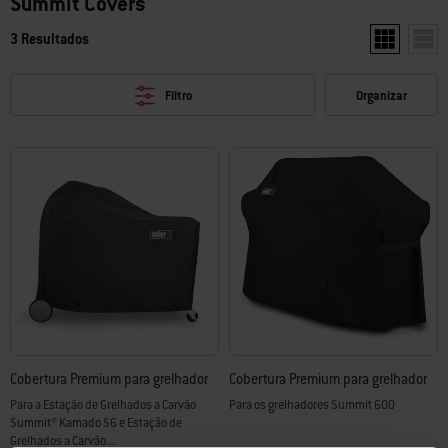
Summit Covers
3 Resultados
Mostrar dois
Most
Filtro
Organizar
Cobertura Premium para grelhador
Cobertura Premium para grelhador
Para a Estação de Grelhados a Carvão
Para os grelhadores Summit 600
Summit® Kamado S6 e Estação de
Grelhados a Carvão...