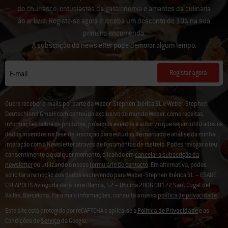
do churrasco, entusiastas da gastronomia e amantes da culinária
ao ar livre. Registe-se agora e receba um desconto de 10% na sua
primeira encomenda.
A subscrição da newsletter pode demorar algum tempo.
Registar agora
E-mail
Quero receber e-mails por parte da Weber-Stephen Ibérica SL e Weber-Stephen
Deutschland GmbH com conteúdo exclusivo do mundo Weber, como receitas,
informações sobre os produtos, próximos eventos e autorizo que sejam utilizados os
dados inseridos na fase de inscrição para estudos de mercado e análise da minha
interação com a Newsletter através de ferramentas de rastreio. Podes revogar o teu
consentimento a qualquer momento, clicando em
cancelar a subscrição da
newsletter
ou utilizando o nosso
formulário de contacto
. Em alternativa, podes
solicitar a remoção dos dados escrevendo para Weber-Stephen Ibérica SL – ESADE
CREAPOLIS Avinguda de la Torre Blanca, 57 – Oficina 2B06 08172 Sant Cugat del
Vallès, Barcelona. Para mais informações, consulta a nossa
política de privacidade
.
Este site está protegido por reCAPTCHA e aplica-se a
Política de Privacidade
e as
Condições de
Serviço
da Google.