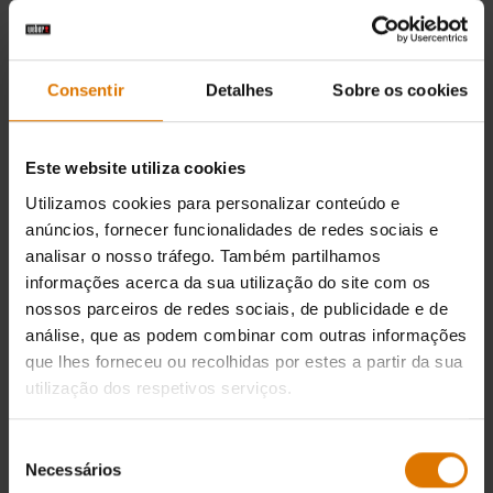
3.4
(32)
4.0
(130)
139,99 €
239,00 €
incl. IVA
incl. IVA
Consentir
Detalhes
Sobre os cookies
Color Options
Color Options
Este website utiliza cookies
Utilizamos cookies para personalizar conteúdo e
anúncios, fornecer funcionalidades de redes sociais e
analisar o nosso tráfego. Também partilhamos
informações acerca da sua utilização do site com os
nossos parceiros de redes sociais, de publicidade e de
análise, que as podem combinar com outras informações
que lhes forneceu ou recolhidas por estes a partir da sua
utilização dos respetivos serviços.
Seleção
Cobertura Premium para grelhador
Necessários
de
Para o grelhador a carvão Summit®