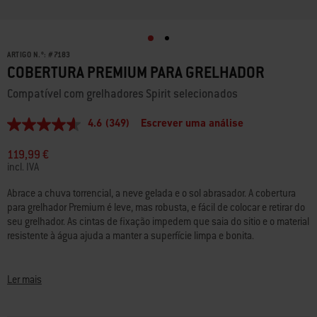
ARTIGO N.º:
#
7183
COBERTURA PREMIUM PARA GRELHADOR
Compatível com grelhadores Spirit selecionados
4.6
(349)
Escrever uma análise
4.6
de
5
119,99 €
estrelas,
incl. IVA
valor
médio
Abrace a chuva torrencial, a neve gelada e o sol abrasador. A cobertura
de
para grelhador Premium é leve, mas robusta, e fácil de colocar e retirar do
classificação.
Read
seu grelhador. As cintas de fixação impedem que saia do sitio e o material
349
resistente à água ajuda a manter a superfície limpa e bonita.
Reviews.
Link
- Grelhadores a gás Spirit de 4 queimadores fabricados desde 2025
para
a
- Grelhadores a gás Spirit/Spirit II de 3 queimadores fabricados entre
Ler mais
mesma
2016-2024
página.
- Spirit de 2 queimadores (com botões de controlo montados na lateral)