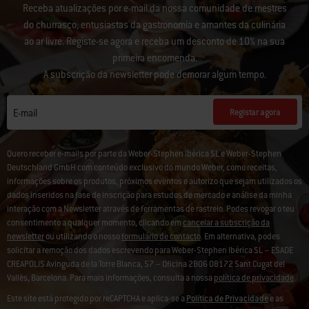
Receba atualizações por e-mail da nossa comunidade de mestres
do churrasco, entusiastas da gastronomia e amantes da culinária
ao ar livre. Registe-se agora e receba um desconto de 10% na sua
primeira encomenda.
A subscrição da newsletter pode demorar algum tempo.
Registar agora
E-mail
Quero receber e-mails por parte da Weber-Stephen Ibérica SL e Weber-Stephen
Deutschland GmbH com conteúdo exclusivo do mundo Weber, como receitas,
informações sobre os produtos, próximos eventos e autorizo que sejam utilizados os
dados inseridos na fase de inscrição para estudos de mercado e análise da minha
interação com a Newsletter através de ferramentas de rastreio. Podes revogar o teu
consentimento a qualquer momento, clicando em
cancelar a subscrição da
newsletter
ou utilizando o nosso
formulário de contacto
. Em alternativa, podes
solicitar a remoção dos dados escrevendo para Weber-Stephen Ibérica SL – ESADE
CREAPOLIS Avinguda de la Torre Blanca, 57 – Oficina 2B06 08172 Sant Cugat del
Vallès, Barcelona. Para mais informações, consulta a nossa
política de privacidade
.
Este site está protegido por reCAPTCHA e aplica-se a
Política de Privacidade
e as