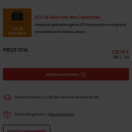
fabricados antes de 2016
10% De Desconto Nas Coberturas
Compre um grelhador e ganhe 10% de desconto na compra de
uma cobertura na mesma compra.
PREÇO TOTAL
119,99 €
INCL. IVA
Adicionar ao carrinho
Pedidos inferiores a 100€ têm um custo de envio de 10€.
Devoluções gratuitas
(
Mais informação
)
Encontrar um revendedor