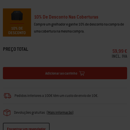
• O design leve facilita a colocação e retirada
• Compatível com o grelhador Weber Traveler
• Cintas de fixação mantêm a cobertura no lugar
10% De Desconto Nas Coberturas
Compre um grelhador e ganhe 10% de desconto na compra de
uma cobertura na mesma compra.
PREÇO TOTAL
59,99 €
INCL. IVA
Adicionar ao carrinho
Pedidos inferiores a 100€ têm um custo de envio de 10€.
Devoluções gratuitas
(
Mais informação
)
Encontrar um revendedor