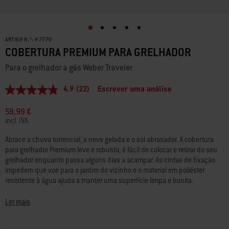
ARTIGO N.º:
#
7770
COBERTURA PREMIUM PARA GRELHADOR
Para o grelhador a gás Weber Traveler
4.9
(22)
Escrever uma análise
4.9
de
5
59,99 €
estrelas,
incl. IVA
valor
médio
Abrace a chuva torrencial, a neve gelada e o sol abrasador. A cobertura
de
para grelhador Premium leve e robusta, é fácil de colocar e retirar do seu
classificação.
Read
grelhador enquanto passa alguns dias a acampar. As cintas de fixação
22
impedem que voe para o jardim do vizinho e o material em poliéster
Reviews.
resistente à água ajuda a manter uma superfície limpa e bonita.
Link
para
a
• O tecido resistente às intempéries protege o seu grelhador da chuva e
Ler mais
mesma
da neve
página.
• Fabricado em poliéster durável