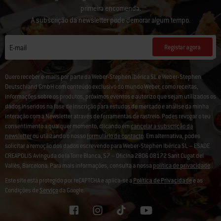
primeira encomenda.
A subscrição da newsletter pode demorar algum tempo.
Registar agora
E-mail
Quero receber e-mails por parte da Weber-Stephen Ibérica SL e Weber-Stephen
Deutschland GmbH com conteúdo exclusivo do mundo Weber, como receitas,
informações sobre os produtos, próximos eventos e autorizo que sejam utilizados os
dados inseridos na fase de inscrição para estudos de mercado e análise da minha
interação com a Newsletter através de ferramentas de rastreio. Podes revogar o teu
consentimento a qualquer momento, clicando em
cancelar a subscrição da
newsletter
ou utilizando o nosso
formulário de contacto
. Em alternativa, podes
solicitar a remoção dos dados escrevendo para Weber-Stephen Ibérica SL – ESADE
CREAPOLIS Avinguda de la Torre Blanca, 57 – Oficina 2B06 08172 Sant Cugat del
Vallès, Barcelona. Para mais informações, consulta a nossa
política de privacidade
.
Este site está protegido por reCAPTCHA e aplica-se a
Política de Privacidade
e as
Condições de
Serviço
da Google.