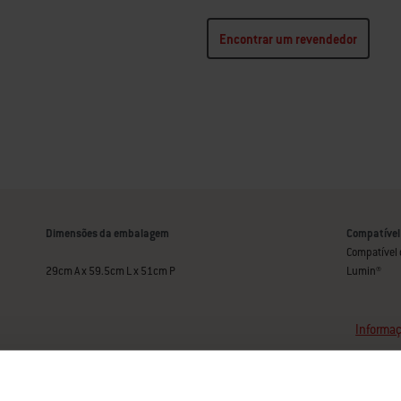
Encontrar um revendedor
Dimensões da embalagem
Compatível
Compatível 
29cm A x 59.5cm L x 51cm P
Lumin®
Informaç