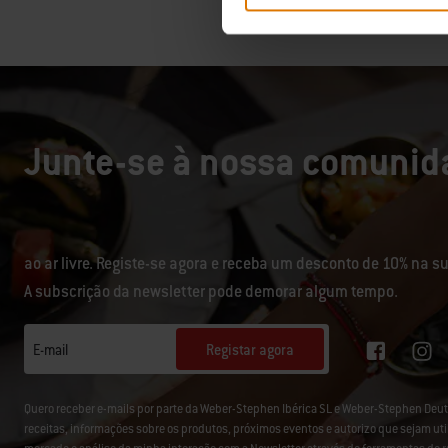
Junte-se à nossa comunida
ao ar livre. Registe-se agora e receba um desconto de 10% na 
A subscrição da newsletter pode demorar algum tempo.
Registar agora
E-mail
Quero receber e-mails por parte da Weber-Stephen Ibérica SL e Weber-Stephen D
receitas, informações sobre os produtos, próximos eventos e autorizo que sejam uti