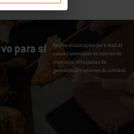
vo para si
Receba atualizações por e-mail da
nossa comunidade de mestres do
churrasco, entusiastas da
gastronomia e amantes da culinária