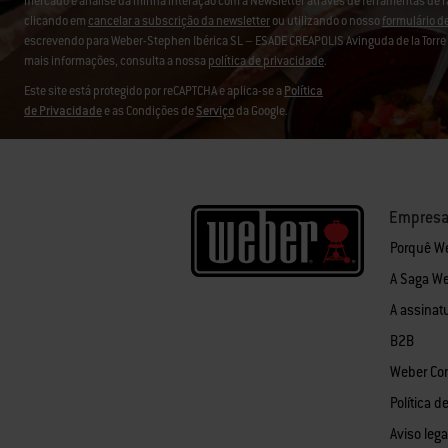
mercado e análise da minha interação com a Newsletter através de ferramentas de 
clicando em
cancelar a subscrição da newsletter
ou utilizando o nosso
formulário d
escrevendo para Weber-Stephen Ibérica SL – ESADE CREAPOLIS Avinguda de la Torre B
mais informações, consulta a nossa
política de privacidade
.
Este site está protegido por reCAPTCHA e aplica-se a
Política
de Privacidade
e as Condições de
Serviço
da Google.
Empres
Porquê W
A Saga W
A assinat
B2B
Weber Co
Política d
Aviso lega