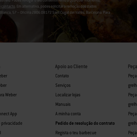
rastreio. Podes revogar o teu consentimento a qualquer momento,
e contacto
. Em alternativa, podes solicitar a remoção dos dados
lanca, 57 – Oficina 2B06 08172 Sant Cugat del Vallès, Barcelona. Para
a
Apoio ao Cliente
Peça
eber
Contato
Peça
eber
Serviços
grel
ura Weber
Localizar lojas
Peça
Manuais
grel
nnect App
A minha conta
Peça
e privacidade
Pedido de resolução do contrato
grelh
l
Regista o teu barbecue
Peça