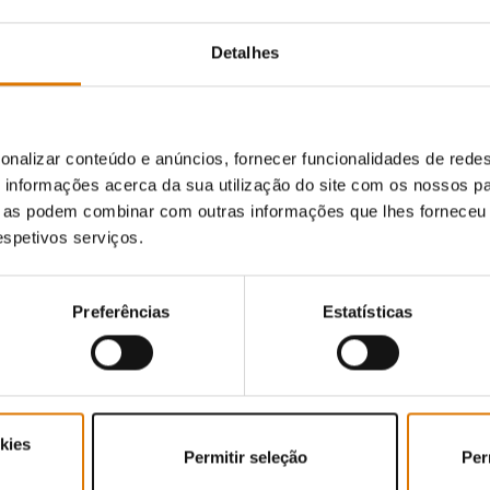
Detalhes
pinião de outros fãs do barb
onalizar conteúdo e anúncios, fornecer funcionalidades de redes
informações acerca da sua utilização do site com os nossos pa
ue as podem combinar com outras informações que lhes forneceu 
respetivos serviços.
Preferências
Estatísticas
kies
Permitir seleção
Per