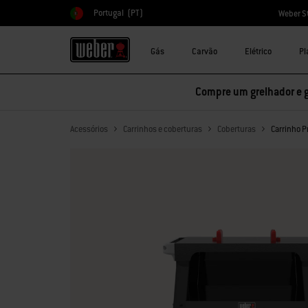
Portugal
(PT)
Weber S
Escolher país
Gás
Carvão
Elétrico
Pl
Compre um grelhador e 
Acessórios
Carrinhos e coberturas
Coberturas
Carrinho 