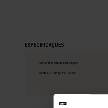
ESPECIFICAÇÕES
Dimensões fora da embalagem
80cm A x 100cm L x 53.5cm P