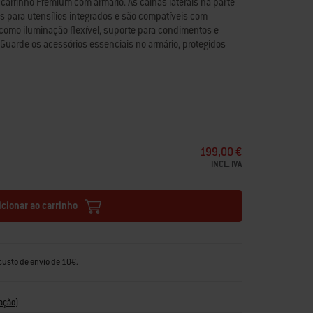
carrinho Premium com armário. As calhas laterais na parte
s para utensílios integrados e são compatíveis com
como iluminação flexível, suporte para condimentos e
Guarde os acessórios essenciais no armário, protegidos
ta em cima. Os rodízios com travão permitem deslocar o
eder o seu grelhador.
s elétricos para exterior Lumin®
l para cozinhar
199,00 €
teleira aberta em cima
INCL. IVA
nais integrados nas calhas laterais
s acessórios de encaixe Weber Works (vendidos em
icionar ao carrinho
m um movimento suave no seu espaço
custo de envio de 10€.
ação
)