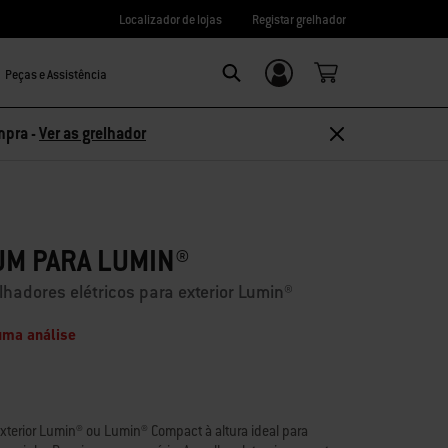
Localizador de lojas
Registar grelhador
Peças e Assistência
Login/Registo
Search
mpra -
Ver as grelhador
UM PARA LUMIN®
hadores elétricos para exterior Lumin®
uma análise
 exterior Lumin® ou Lumin® Compact à altura ideal para