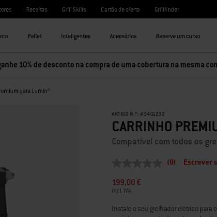
tores
Receitas
Grill Skills
Cartão de oferta
Grillfinder
aca
Pellet
Inteligentes
Acessórios
Reserve um curso
ganhe 10% de desconto na compra de uma cobertura na mesma co
Premium para Lumin®
ARTIGO N.º:
#
3401232
CARRINHO PREMI
Compatível com todos os grel
(0)
Escrever 
Sem
valor
199,00 €
de
classificação
incl. IVA
Link
para
Instale o seu grelhador elétrico para
a