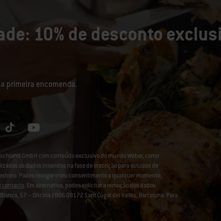
de: 10% de desconto exclusi
sua primeira encomenda.
eutschland GmbH com conteúdo exclusivo do mundo Weber, como
lizados os dados inseridos na fase de inscrição para estudos de
rastreio. Podes revogar o teu consentimento a qualquer momento,
e contacto
. Em alternativa, podes solicitar a remoção dos dados
lanca, 57 – Oficina 2B06 08172 Sant Cugat del Vallès, Barcelona. Para