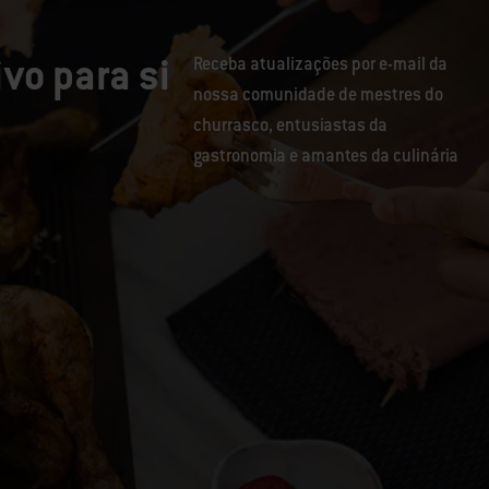
vo para si
Receba atualizações por e-mail da
nossa comunidade de mestres do
churrasco, entusiastas da
gastronomia e amantes da culinária