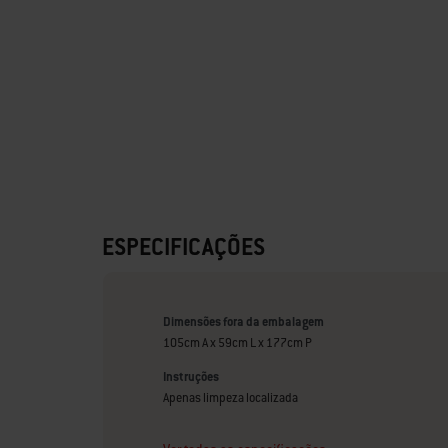
ESPECIFICAÇÕES
Dimensões fora da embalagem
105cm A x 59cm L x 177cm P
Instruções
Apenas limpeza localizada