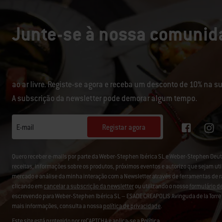
Junte-se à nossa comunida
ao ar livre. Registe-se agora e receba um desconto de 10% na 
A subscrição da newsletter pode demorar algum tempo.
Registar agora
E-mail
Quero receber e-mails por parte da Weber-Stephen Ibérica SL e Weber-Stephen D
receitas, informações sobre os produtos, próximos eventos e autorizo que sejam uti
mercado e análise da minha interação com a Newsletter através de ferramentas de 
clicando em
cancelar a subscrição da newsletter
ou utilizando o nosso
formulário d
escrevendo para Weber-Stephen Ibérica SL – ESADE CREAPOLIS Avinguda de la Torre B
mais informações, consulta a nossa
política de privacidade
.
Este site está protegido por reCAPTCHA e aplica-se a
Política