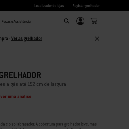
Localizador de lojas
Registar grelhador
Peças e Assistência
Login/Registo
Search
mpra -
Ver as grelhador
 GRELHADOR
es a gás até 152 cm de largura
ver uma análise
ada e o sol abrasador. A cobertura para grelhador leve, mas