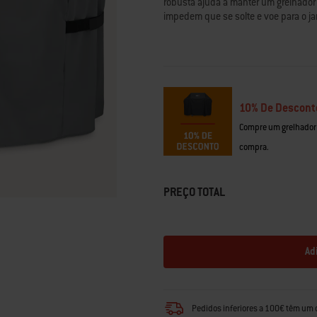
robusta ajuda a manter um grelhador li
classificação.
impedem que se solte e voe para o ja
Read
41
Reviews.
Link
para
a
mesma
página.
10% De Descont
Compre um grelhador
compra.
PREÇO TOTAL
Ad
Pedidos inferiores a 100€ têm um 