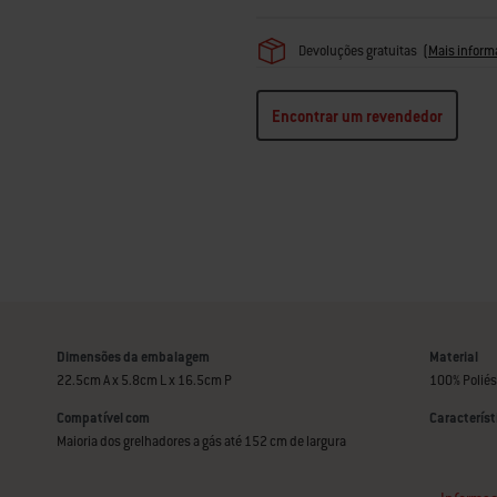
Devoluções gratuitas
(
Mais inform
Encontrar um revendedor
Dimensões da embalagem
Material
22.5cm A x 5.8cm L x 16.5cm P
100% Poliés
Compatível com
Característ
Maioria dos grelhadores a gás até 152 cm de largura