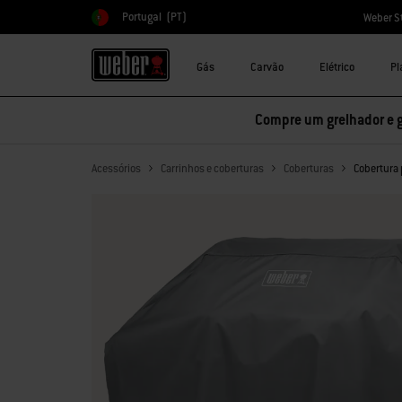
Portugal
(PT)
Weber S
Escolher país
Gás
Carvão
Elétrico
Pl
Compre um grelhador e 
Acessórios
Carrinhos e coberturas
Coberturas
Cobertura 