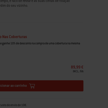
mpo, é fácil de retirar e as suas cintas de fixação
rdim do seu vizinho.
o Nas Coberturas
 e ganhe 10% de desconto na compra de uma cobertura na mesma
89,99 €
INCL. IVA
icionar ao carrinho
custo de envio de 10€.