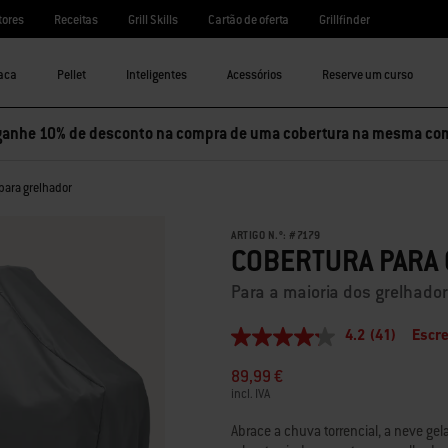
tores
Receitas
Grill Skills
Cartão de oferta
Grillfinder
aca
Pellet
Inteligentes
Acessórios
Reserve um curso
ganhe 10% de desconto na compra de uma cobertura na mesma co
para grelhador
ARTIGO N.º:
#
7179
COBERTURA PARA
Para a maioria dos grelhador
4.2
(41)
Escre
4.2
de
89,99 €
5
estrelas,
incl. IVA
valor
médio
Abrace a chuva torrencial, a neve gel
de