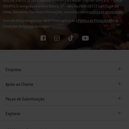
solicitar a remoção dos dados escrevendo para Weber-Stephen Ibérica SL – ESADE
CREAPOLIS Avinguda de la Torre Blanca, 57 – Oficina 2B06 08172 Sant Cugat del
Vallès, Barcelona. Para mais informações, consulta a nossa
política de privacidade
.
Este site está protegido por reCAPTCHA e aplica-se a
Política de Privacidade
e as
Condições de
Serviço
da Google.
Empresa
Apoio ao Cliente
Peças de Substituição
Explorar