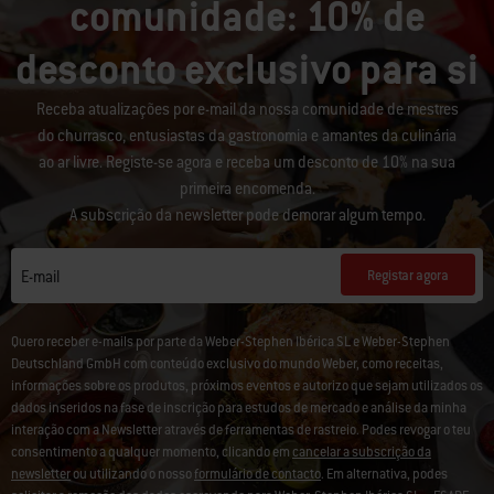
comunidade: 10% de
desconto exclusivo para si
Receba atualizações por e-mail da nossa comunidade de mestres
do churrasco, entusiastas da gastronomia e amantes da culinária
ao ar livre. Registe-se agora e receba um desconto de 10% na sua
primeira encomenda.
A subscrição da newsletter pode demorar algum tempo.
Registar agora
E-mail
Quero receber e-mails por parte da Weber-Stephen Ibérica SL e Weber-Stephen
Deutschland GmbH com conteúdo exclusivo do mundo Weber, como receitas,
informações sobre os produtos, próximos eventos e autorizo que sejam utilizados os
dados inseridos na fase de inscrição para estudos de mercado e análise da minha
interação com a Newsletter através de ferramentas de rastreio. Podes revogar o teu
consentimento a qualquer momento, clicando em
cancelar a subscrição da
newsletter
ou utilizando o nosso
formulário de contacto
. Em alternativa, podes