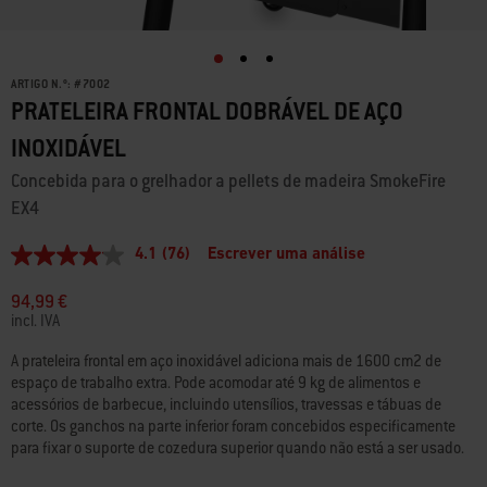
ARTIGO N.º:
#
7002
PRATELEIRA FRONTAL DOBRÁVEL DE AÇO
INOXIDÁVEL
Concebida para o grelhador a pellets de madeira SmokeFire
EX4
4.1
(76)
Escrever uma análise
4.1
de
5
94,99 €
estrelas,
incl. IVA
valor
médio
A prateleira frontal em aço inoxidável adiciona mais de 1600 cm2 de
de
espaço de trabalho extra. Pode acomodar até 9 kg de alimentos e
classificação.
Read
acessórios de barbecue, incluindo utensílios, travessas e tábuas de
76
corte. Os ganchos na parte inferior foram concebidos especificamente
Reviews.
para fixar o suporte de cozedura superior quando não está a ser usado.
Link
para