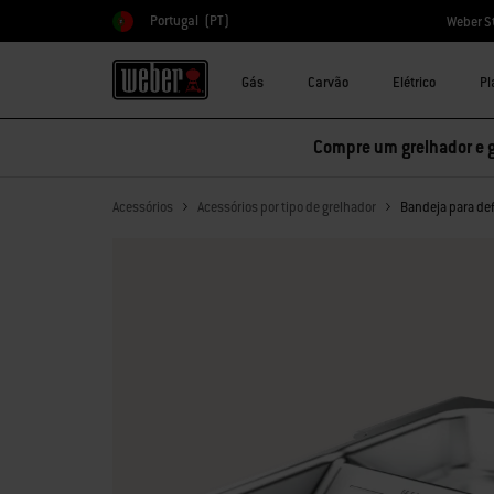
Portugal
(PT)
Weber S
Escolher país
Gás
Carvão
Elétrico
Pl
Compre um grelhador e 
Acessórios
Acessórios por tipo de grelhador
Bandeja para d