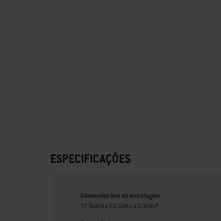
ESPECIFICAÇÕES
Dimensões fora da embalagem
37.5cm A x 23.5cm L x 5.3cm P