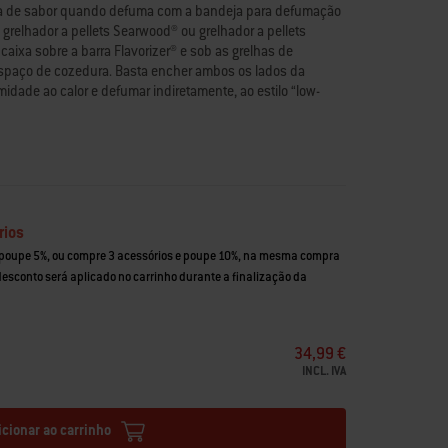
ta de sabor quando defuma com a bandeja para defumação
grelhador a pellets Searwood® ou grelhador a pellets
aixa sobre a barra Flavorizer® e sob as grelhas de
spaço de cozedura. Basta encher ambos os lados da
dade ao calor e defumar indiretamente, ao estilo “low-
 Searwood® e grelhador a pellets Searwood® XL
humidade ao calor e manter a carne suculenta
barra Flavorizer® sob as grelhas de cozedura
a cozinhar ao estilo “low and slow”
esistente e concebida para durar
rios
 poupe 5%, ou compre 3 acessórios e poupe 10%, na mesma compra
 desconto será aplicado no carrinho durante a finalização da
34,99 €
INCL. IVA
icionar ao carrinho