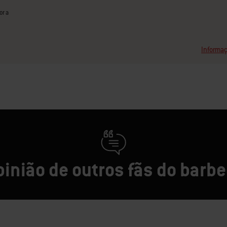
or a
Informaç
pinião de outros fãs do barb