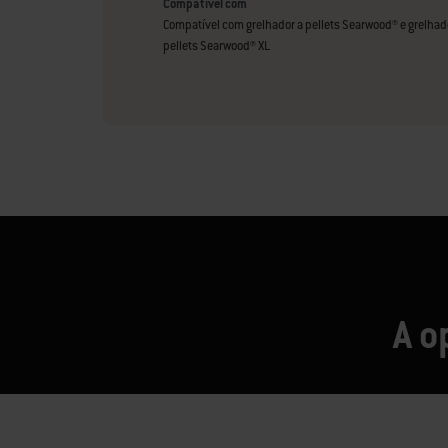
Compatível com
Compatível com grelhador a pellets Searwood® e grelhad
pellets Searwood® XL
A o