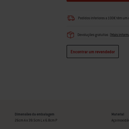
Pedidos inferiores a 100€ têm um 
Devoluções gratuitas
(
Mais inform
Encontrar um revendedor
Dimensões da embalagem
Material
26cm A x 39.5cm L x 6.8cm P
Aço inoxidá