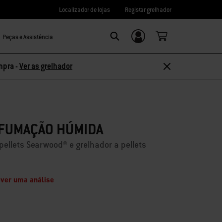
Localizador de lojas
Registar grelhador
Peças e Assistência
Login/Registo
Search
mpra -
Ver as grelhador
EFUMAÇÃO HÚMIDA
pellets Searwood® e grelhador a pellets
ver uma análise