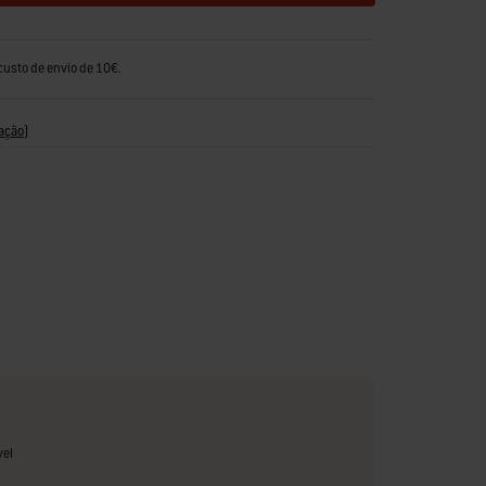
custo de envio de 10€.
ação
)
vel