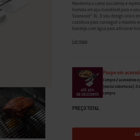
médio
Mantenha a carne suculenta e reple
de
húmida em aço inoxidável para o seu 
classificação.
Searwood® XL. O seu design único enc
Read
14
cozedura para conseguir o máximo e
Reviews.
bandeja com água para adicionar humi
Link
and-slow”.
para
a
Ler mais
mesma
• Compatível com grelhador a pellets
página.
• Encher com líquido para adicionar 
• O design personalizado encaixa na 
• Cria uma zona de calor indireto par
• A construção em aço inoxidável é r
Poupe em acessó
Compre 2 acessórios e
(exclui coberturas). O
compra.
PREÇO TOTAL
Ad