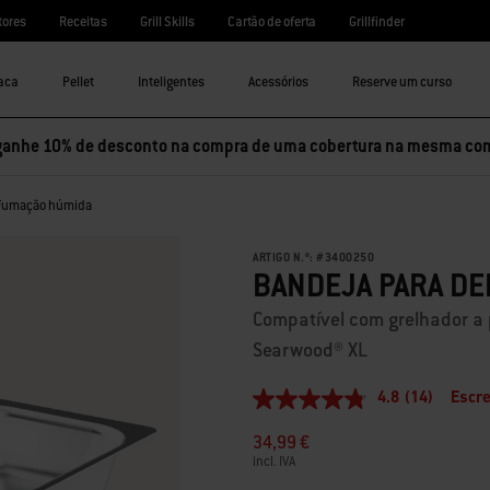
tores
Receitas
Grill Skills
Cartão de oferta
Grillfinder
aca
Pellet
Inteligentes
Acessórios
Reserve um curso
ganhe 10% de desconto na compra de uma cobertura na mesma co
efumação húmida
ARTIGO N.º:
#
3400250
BANDEJA PARA D
Compatível com grelhador a 
Searwood® XL
4.8
(14)
Escre
4.8
de
34,99 €
5
estrelas,
incl. IVA
valor