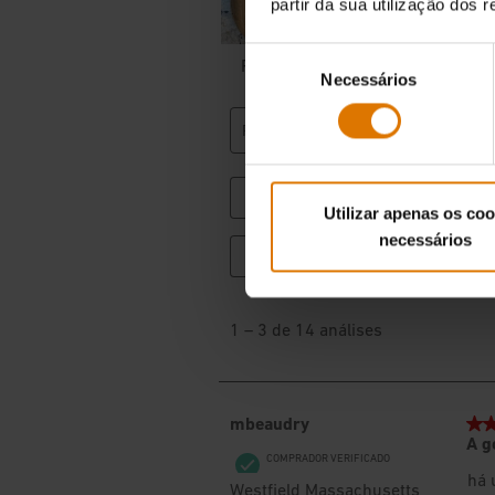
partir da sua utilização dos 
Seleção
Necessários
de
consentimento
Utilizar apenas os coo
necessários