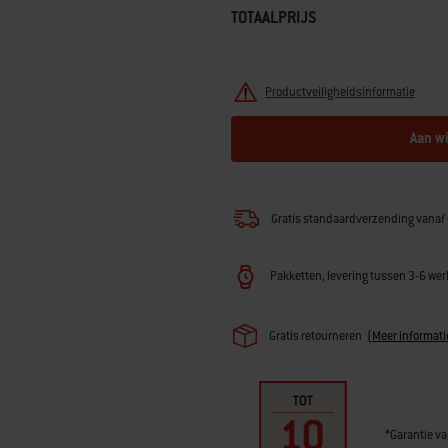
TOTAALPRIJS
Productveiligheidsinformatie
Aan w
Gratis standaardverzending vanaf 
Pakketten, levering tussen 3-6 w
Gratis retourneren
(
Meer informati
*Garantie va