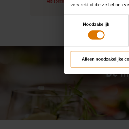
Alle specificaties bekijken
verstrekt of die ze hebben v
Toestemmingsselectie
Noodzakelijk
Alleen noodzakelijke c
De m