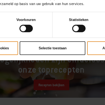
Garantie informatie
Fabrikan
erzameld op basis van uw gebruik van hun services.
Voorkeuren
Statistieken
ookies
Selectie toestaan
A
KUN JE WEL WAT BARBECUE-INSPIRATIE GEBRUIKEN?
ogelijkheden zijn eindeloo
onze toprecepten
Recepten bekijken