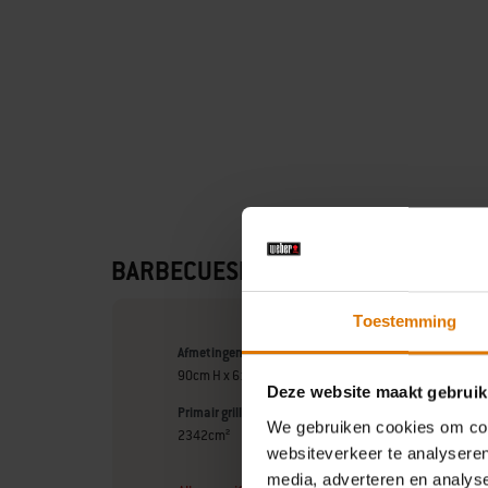
BARBECUESPECIFICATIES
Toestemming
Afmetingen - deksel open (centimeters)
90cm H x 61cm B x 72.5cm D
Deze website maakt gebruik
Primair grilloppervlak (centimeters)
We gebruiken cookies om cont
2342cm²
websiteverkeer te analyseren
media, adverteren en analys