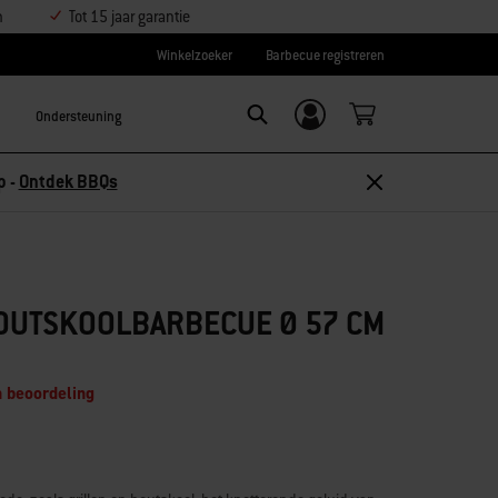
n
Tot 15 jaar garantie
Winkelzoeker
Barbecue registreren
Ondersteuning
Inloggen/
Search
aanmelden
p -
Ontdek BBQs
OUTSKOOLBARBECUE Ø 57 CM
n beoordeling