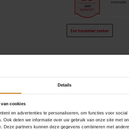
informatie.
Een handelaar zoeken
Details
Afmetingen - deksel dicht (centimeters)
Diameter (
107cm H x 61cm B x 75cm D
57
 van cookies
Totaal grilloppervlak (centimeters)
Gewicht (k
ent en advertenties te personaliseren, om functies voor social
2342cm²
18
. Ook delen we informatie over uw gebruik van onze site met on
e. Deze partners kunnen deze gegevens combineren met andere i