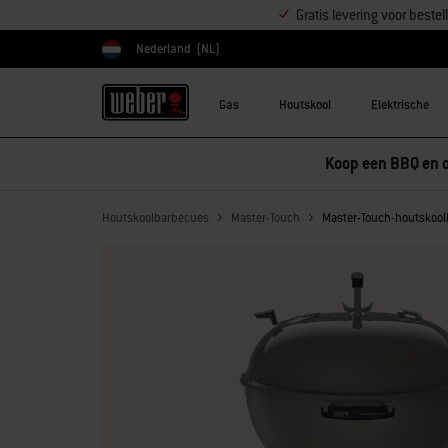
Gratis levering voor best
Nederland
(NL)
Kies land
Gas
Houtskool
Elektrische
Koop een BBQ en o
Houtskoolbarbecues
Master-Touch
Master-Touch-houtskool