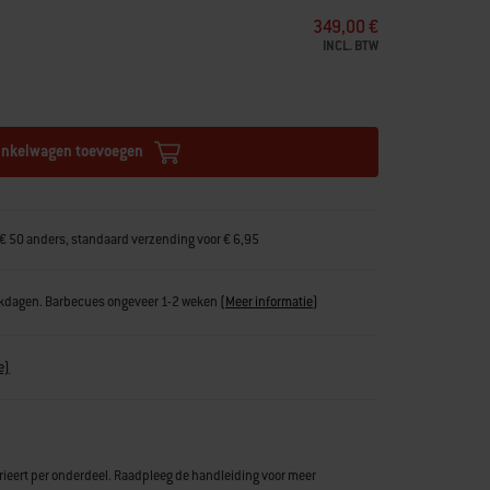
349,00 €
INCL. BTW
inkelwagen toevoegen
€ 50 anders, standaard verzending voor € 6,95
erkdagen. Barbecues ongeveer 1-2 weken
(
Meer informatie
)
e)
rieert per onderdeel. Raadpleeg de handleiding voor meer