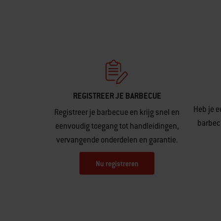
REGISTREER JE BARBECUE
Heb je e
Registreer je barbecue en krijg snel en
barbecu
eenvoudig toegang tot handleidingen,
vervangende onderdelen en garantie.
Nu registreren