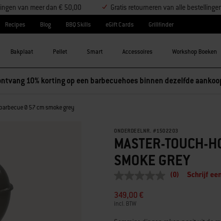
ellingen van meer dan € 50,00
Gratis retourneren van alle bestellinge
Recipes
Blog
BBQ Skills
eGift Cards
Grillfinder
Bakplaat
Pellet
Smart
Accessoires
Workshop Boeken
ntvang 10% korting op een barbecuehoes binnen dezelfde aankoo
barbecue Ø 57 cm smoke grey
ONDERDEELNR.
#
1502203
MASTER-TOUCH-H
SMOKE GREY
(0)
Schrijf ee
Geen
scorewaarde
349,00 €
Dezelfde
paginalink.
incl. BTW