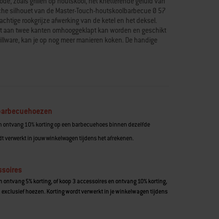
de, zoals grillen op houtskool, het knetterende geluid van
che silhouet van de Master-Touch-houtskoolbarbecue Ø 57
chtige rookgrijze afwerking van de ketel en het deksel.
, dat aan twee kanten omhooggeklapt kan worden en geschikt
illware, kan je op nog meer manieren koken. De handige
handige plek om het deksel tegen de zijkant van de ketel
een ingebouwde dekselthermometer laat je de temperatuur
Net als alle Weber®-Kettle-barbecues is hij gemaakt om lang
eëmailleerde ketel en deksel, die warmte vasthouden en
 krassen, en verstelbare deksel- en ketelventilatieroosters
n voor perfecte resultaten. Wanneer het tijd is voor de
Touch-reinigingssysteem moeiteloos – schuif de hendel heen
 barbecuehoezen
e asopvangbak af te voeren. Met twee wielen is het
n ontvang 10% korting op een barbecuehoes binnen dezelfde
 naar het hart van de actie te rollen, precies waar hij
 niet alleen eten bereiden, maar ook herinneringen
t verwerkt in jouw winkelwagen tijdens het afrekenen.
rde afwerking
ssoires
ng is kras- en roestbestendig
 ontvang 5% korting, of koop 3 accessoires en ontvang 10% korting,
onen
 exclusief hoezen. Korting wordt verwerkt in je winkelwagen tijdens
oster
 Gourmet BBQ System-grillware
et makkelijk om houtskool te plaatsen