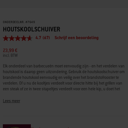
ONDERDEELNR.
#
7649
HOUTSKOOLSCHUIVER
4.7
(67)
Schrijf een beoordeling
4.7
van
5
23,99 €
sterren,
incl. BTW
gemiddelde
scorewaarde.
Elk onderdeel van barbecueën moet eenvoudig zijn - en het verdelen van
Read
houtskool is daarop geen uitzondering. Gebruik de houtskoolschuiver om
67
Reviews.
brandende houtskool eenvoudig en veilig over het brandstofrooster te
Dezelfde
verdelen. Of u nu de kooltjes verdeelt voor directe hitte bij het grillen van
paginalink.
een steak of ze in twee stapeltjes verdeelt voor een hele kip, u doet het
altijd met gemak en vol zelfvertrouwen.
Lees meer