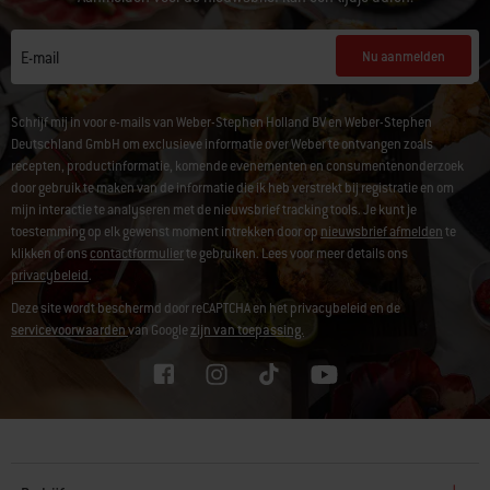
Nu aanmelden
E-mail
Schrijf mij in voor e-mails van Weber-Stephen Holland BV en Weber-Stephen
Deutschland GmbH om exclusieve informatie over Weber te ontvangen zoals
recepten, productinformatie, komende evenementen en consumentenonderzoek
door gebruik te maken van de informatie die ik heb verstrekt bij registratie en om
mijn interactie te analyseren met de nieuwsbrief tracking tools. Je kunt je
toestemming op elk gewenst moment intrekken door op
nieuwsbrief afmelden
te
klikken of ons
contactformulier
te gebruiken. Lees voor meer details ons
privacybeleid
.
Deze site wordt beschermd door reCAPTCHA en het privacybeleid en de
servicevoorwaarden
van Google
zijn van toepassing.