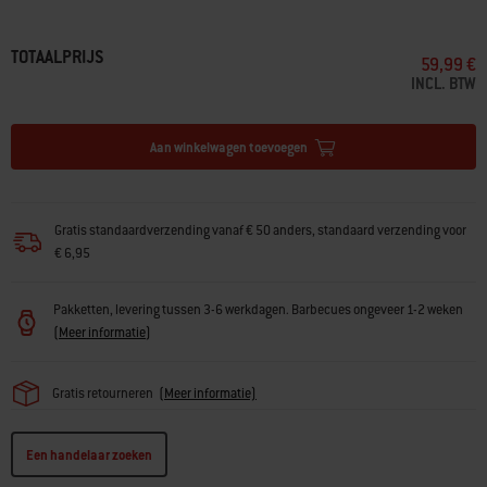
TOTAALPRIJS
59,99 €
INCL. BTW
Aan winkelwagen toevoegen
Gratis standaardverzending vanaf € 50 anders, standaard verzending voor
€ 6,95
Pakketten, levering tussen 3-6 werkdagen. Barbecues ongeveer 1-2 weken
(
Meer informatie
)
Gratis retourneren
(
Meer informatie)
Een handelaar zoeken