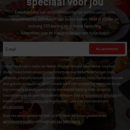
speciaal voor jou
E-mailupdates van onze community van barbecuekenners,
fijnproevers en liefhebbers van buiten koken. Meld je nu aan en
ontvang 10% korting op je eerste bestelling.
Aanmelden voor de nieuwsbrief kan een tijdje duren.
Nu aanmelden
E-mail
Schrijf mij in voor e-mails van Weber-Stephen Holland BV en Weber-Stephen
Deutschland GmbH om exclusieve informatie over Weber te ontvangen zoals
recepten, productinformatie, komende evenementen en consumentenonderzoek
door gebruik te maken van de informatie die ik heb verstrekt bij registratie en om
mijn interactie te analyseren met de nieuwsbrief tracking tools. Je kunt je
toestemming op elk gewenst moment intrekken door op
nieuwsbrief afmelden
te
klikken of ons
contactformulier
te gebruiken. Lees voor meer details ons
privacybeleid
.
Deze site wordt beschermd door reCAPTCHA en het privacybeleid en de
servicevoorwaarden
van Google
zijn van toepassing.