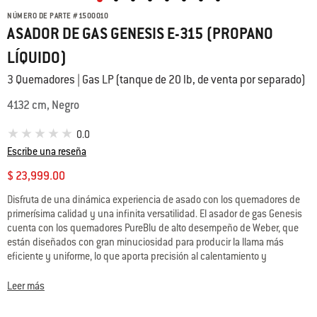
NÚMERO DE PARTE
#
1500010
ASADOR DE GAS GENESIS E-315 (PROPANO
LÍQUIDO)
3 Quemadores | Gas LP (tanque de 20 lb, de venta por separado)
4132 cm, Negro
0.0
Escribe una reseña
$ 23,999.00
Disfruta de una dinámica experiencia de asado con los quemadores de
primerísima calidad y una infinita versatilidad. El asador de gas Genesis
cuenta con los quemadores PureBlu de alto desempeño de Weber, que
están diseñados con gran minuciosidad para producir la llama más
eficiente y uniforme, lo que aporta precisión al calentamiento y
confiabilidad al encendido. Además, su compatibilidad con la colección
WEBER CRAFTED Outdoor Kitchen Collection te abrirá las puertas a
Leer más
infinitas opciones gastronómicas y te permitirá preparar platillos que
nunca creíste posible elaborar en un asador.