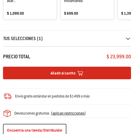
asar...
instantánea
$ 1,099.00
$ 699.00
$ 1,399
Carousel containing list of product recommendations. Please use left and ar
TUS SELECCIONES (1)
PRECIO TOTAL
$ 23,999.00
Añadir al carrito
Envío gratis estándar en pedidos de $1499 o más
Devoluciones gratuitas
(
aplican restricciones
)
Encuentra una tienda/Distribuidor