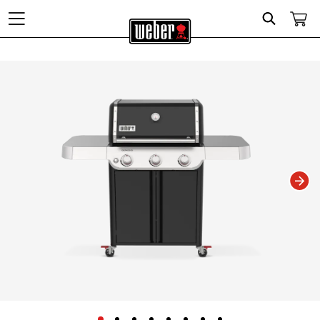
Search
Changing this current slide of this carousel will change the current slide of t