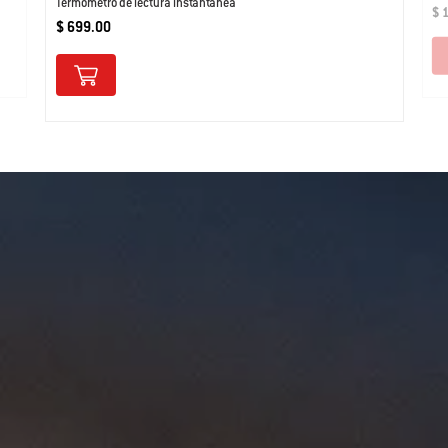
Termómetro de lectura instantánea
$ 
$ 699.00