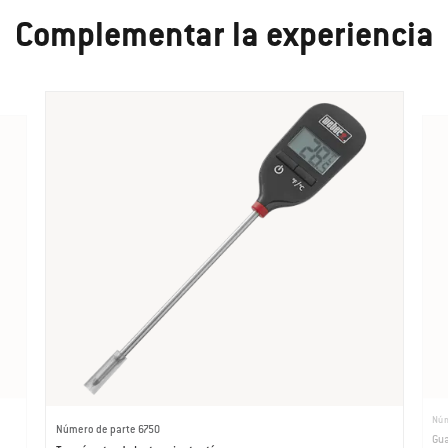
Complementar la experiencia
Núm
Número de parte 6750
Gu