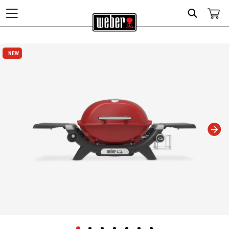
Search
Changing this current slide of this carousel will change the current slide of t
NEW
NEW