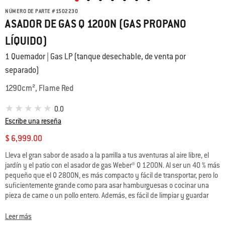
NÚMERO DE PARTE
#
1502230
ASADOR DE GAS Q 1200N (GAS PROPANO
LÍQUIDO)
1 Quemador | Gas LP (tanque desechable, de venta por
separado)
1290cm², Flame Red
0.0
Escribe una reseña
$ 6,999.00
Lleva el gran sabor de asado a la parrilla a tus aventuras al aire libre, el
jardín y el patio con el asador de gas Weber® Q 1200N. Al ser un 40 % más
pequeño que el Q 2800N, es más compacto y fácil de transportar, pero lo
suficientemente grande como para asar hamburguesas o cocinar una
pieza de carne o un pollo entero. Además, es fácil de limpiar y guardar
cuando terminas de cocinar.
Leer más