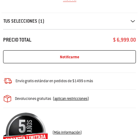
Carousel containing list of product recommendations. Please use left and ar
TUS SELECCIONES (1)
PRECIO TOTAL
$ 6,999.00
Notificarme
Envío gratis estándar en pedidos de $1499 o más
Devoluciones gratuitas
(
aplican restricciones
)
(
Más información
)