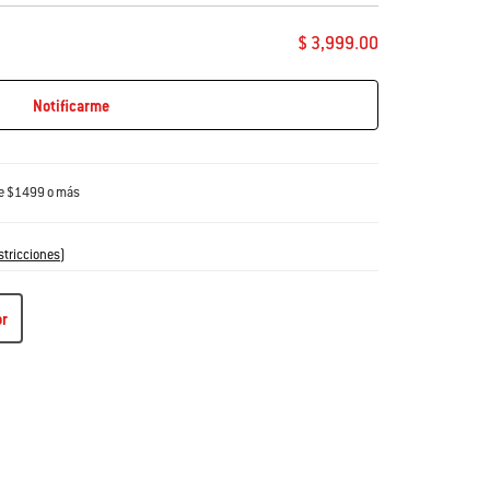
$ 3,999.00
Notificarme
de $1499 o más
stricciones
)
or