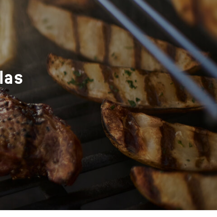
las
s