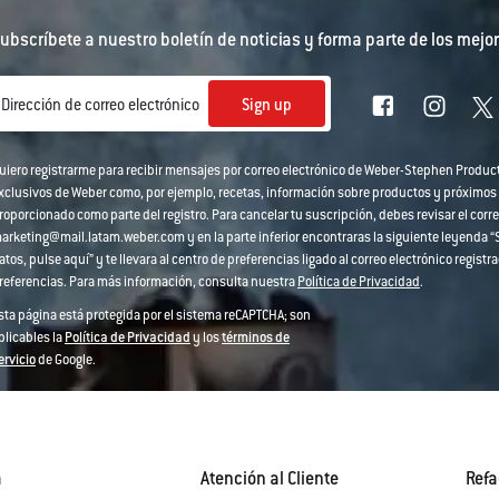
ubscríbete a nuestro boletín de noticias y forma parte de los mejor
Sign up
Dirección de correo electrónico
uiero registrarme para recibir mensajes por correo electrónico de Weber-Stephen Produc
xclusivos de Weber como, por ejemplo, recetas, información sobre productos y próximos
roporcionado como parte del registro. Para cancelar tu suscripción, debes revisar el corre
arketing@mail.latam.weber.com y en la parte inferior encontraras la siguiente leyenda “Si
atos, pulse aquí” y te llevara al centro de preferencias ligado al correo electrónico regi
referencias. Para más información, consulta nuestra
Política de Privacidad
.
sta página está protegida por el sistema reCAPTCHA; son
plicables la
Política de Privacidad
y los
términos de
ervicio
de Google.
a
Atención al Cliente
Refa