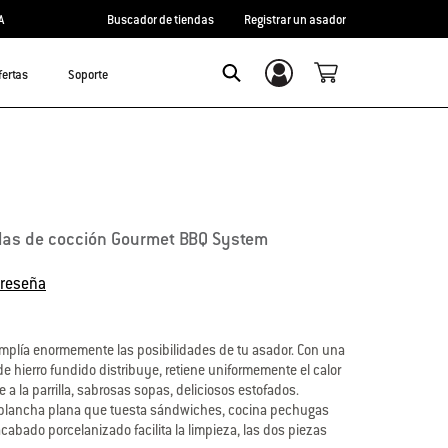
A
Buscador de tiendas
Registrar un asador
fertas
Soporte
Inicio de sesión/registro
Search
illas de cocción Gourmet BBQ System
 reseña
amplía enormemente las posibilidades de tu asador. Con una
e hierro fundido distribuye, retiene uniformemente el calor
e a la parrilla, sabrosas sopas, deliciosos estofados.
a plancha plana que tuesta sándwiches, cocina pechugas
 acabado porcelanizado facilita la limpieza, las dos piezas