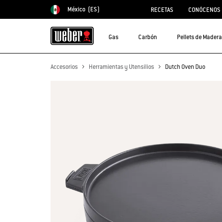
México
(ES)
RECETAS
CONÓCENOS
Elegir país
Gas
Carbón
Pellets de Madera
Accesorios
Herramientas y Utensilios
Dutch Oven Duo