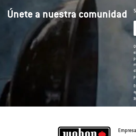
Únete a nuestra comunidad
S
Q
e
p
m
d
p
E
a
s
Empres