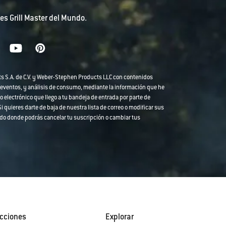
es Grill Master del Mundo.
ts S.A. de C.V. y Weber-Stephen Products LLC con contenidos
 eventos, y análisis de consumo, mediante la información que he
o electrónico que llego a tu bandeja de entrada por parte de
 quieres darte de baja de nuestra lista de correo o modificar sus
strado donde podrás cancelar tu suscripción o cambiar tus
cciones
Explorar