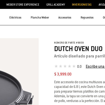
WEBER STORE EXPERIENCE
GRILL ACADEMY
INVERSIONISTAS
AYUD
Eléctricos
Plancha Weber
Accesorios
Repuestos
O
NÚMERO DE PARTE
#
8859
DUTCH OVEN DUO
Artículo diseñado para parr
Escribe una
0.0
$ 3,999.00
Este accesorio de cocina multiusos 
capacidad de 6.8 l, este Dutch Oven d
para preparar tiernos platillos de carn
Además, la tapa se convierte en un
de pollo, verduras a la perfección. El