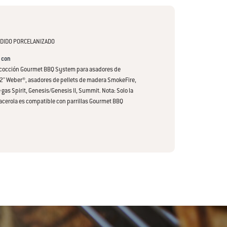
DIDO PORCELANIZADO
 con
e cocción Gourmet BBQ System para asadores de
2" Weber®️, asadores de pellets de madera SmokeFire,
gas Spirit, Genesis/Genesis II, Summit. Nota: Solo la
cacerola es compatible con parrillas Gourmet BBQ