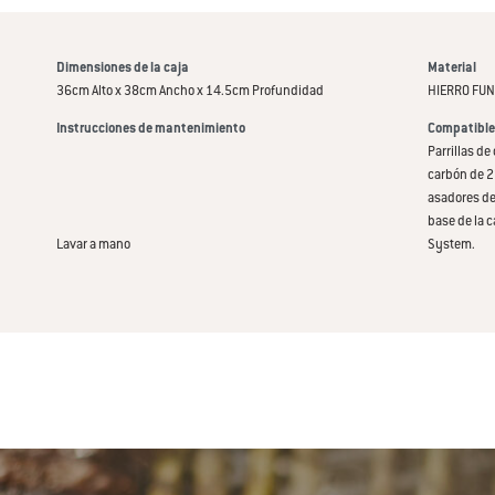
Dimensiones de la caja
Material
36cm Alto x 38cm Ancho x 14.5cm Profundidad
HIERRO FUN
Instrucciones de mantenimiento
Compatible
Parrillas d
carbón de 2
asadores de 
base de la 
Lavar a mano
System.