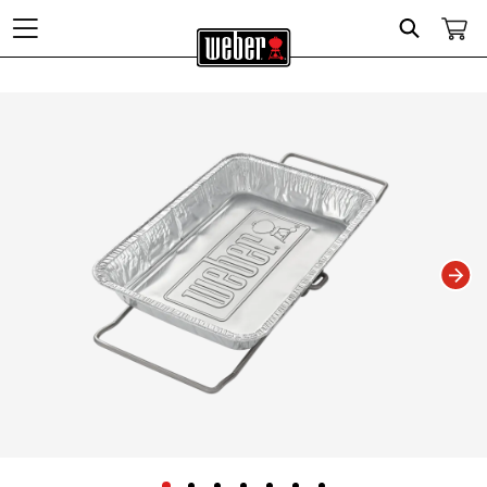
Search
Changing this current slide of this carousel will change the current slide of t