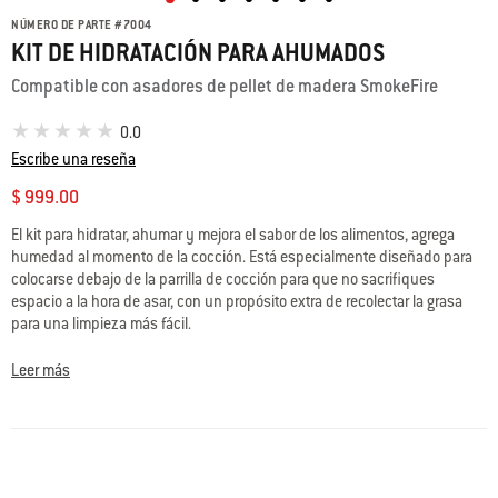
NÚMERO DE PARTE
#
7004
KIT DE HIDRATACIÓN PARA AHUMADOS
Compatible con asadores de pellet de madera SmokeFire
0.0
Escribe una reseña
$ 999.00
El kit para hidratar, ahumar y mejora el sabor de los alimentos, agrega
humedad al momento de la cocción. Está especialmente diseñado para
colocarse debajo de la parrilla de cocción para que no sacrifiques
espacio a la hora de asar, con un propósito extra de recolectar la grasa
para una limpieza más fácil.
• Agrega humedad a la hora de la cocción para mejorar el sabor a leña
Leer más
• La bandeja de agua crea un espacio de cocción indirecto para asar a
fuego lento y lento
• El diseño de doble propósito también admite la gestión y limpieza de la
grasa
• Se sienta debajo de la parrilla de cocción para obtener el máximo