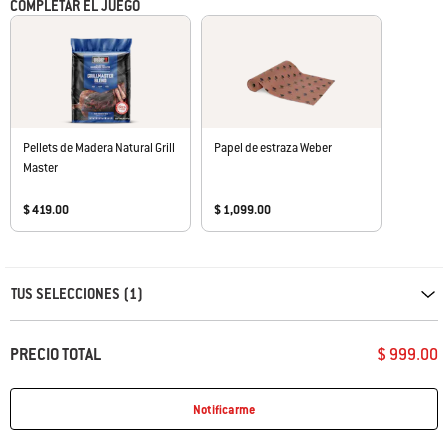
espacio para asar.
COMPLETAR EL JUEGO
Pellets de Madera Natural Grill
Papel de estraza Weber
Master
$ 419.00
$ 1,099.00
Carousel containing list of product recommendations. Please use left and ar
TUS SELECCIONES (1)
PRECIO TOTAL
$ 999.00
Notificarme