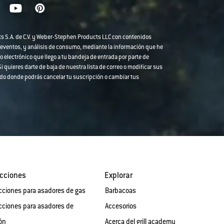
ts S.A. de C.V. y Weber-Stephen Products LLC con contenidos
 eventos, y análisis de consumo, mediante la información que he
o electrónico que llego a tu bandeja de entrada por parte de
 quieres darte de baja de nuestra lista de correo o modificar sus
strado donde podrás cancelar tu suscripción o cambiar tus
cciones
Explorar
cciones para asadores de gas
Barbacoas
cciones para asadores de
Accesorios
ón
Acerca del grill academy