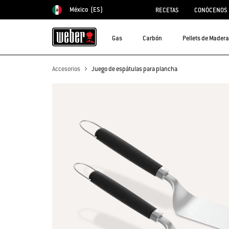
México
(ES)
RECETAS
CONÓCENOS
Elegir país
Gas
Carbón
Pellets de Madera
Accesorios
Juego de espátulas para plancha