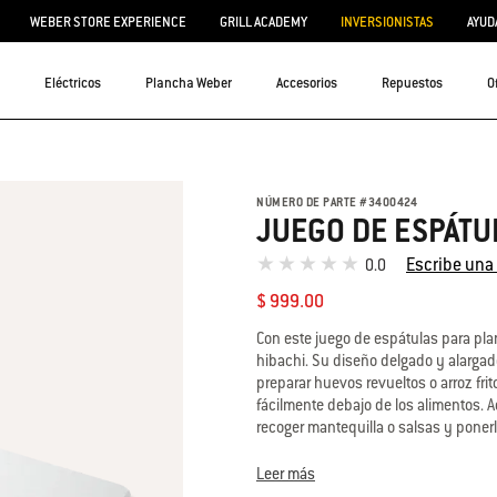
WEBER STORE EXPERIENCE
GRILL ACADEMY
INVERSIONISTAS
AYUD
Eléctricos
Plancha Weber
Accesorios
Repuestos
O
NÚMERO DE PARTE
#
3400424
JUEGO DE ESPÁTU
Escribe una
0.0
$ 999.00
Con este juego de espátulas para plan
hibachi. Su diseño delgado y alargado,
preparar huevos revueltos o arroz fri
fácilmente debajo de los alimentos.
recoger mantequilla o salsas y ponerl
échalas a la lavavajillas para limpiarl
Leer más
• Diseño ligero y flexible, ideal para