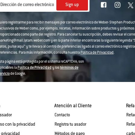
Sign up
Dirección de correo electrónico
uiero registrarme para recibir mensajes por correo electrónico de Weber-Stephen Produc
xclusivos de Weber como, por ejemplo, recetas, información sobre productos y próximos
roporcionado como parte del registro. Para cancelar tu suscripción, debes revisar el corre
arketing@mail.latam.weber.com y en la parte inferior encontraras la siguiente leyenda “Si
atos, pulse aquí” y te llevara al centro de preferencias ligado al correo electrónico regi
referencias. Para más información, consulta nuestra
Política de Privacidad
.
sta página está protegida por el sistema reCAPTCHA; son
plicables la
Política de Privacidad
y los
términos de
ervicio
de Google.
a
Atención al Cliente
Refa
assador
Contacto
Refa
o con la privacidad
Registra tu asador
Refa
e privacidad
Métodos de pago
carb