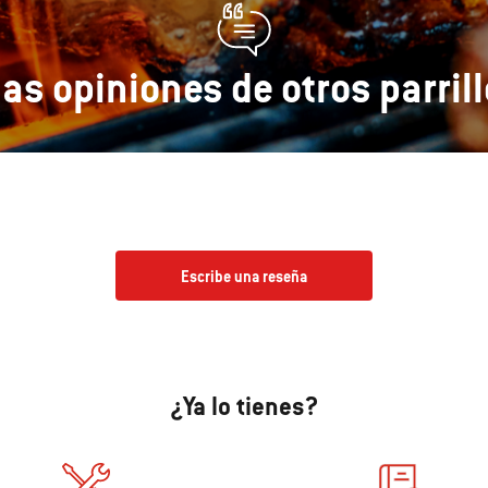
las opiniones de otros parril
Escribe una reseña
¿Ya lo tienes?