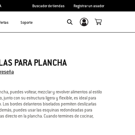
A
Buscador de tiendas
Registrar un asador
fertas
Soporte
Inicio de sesión/registro
Search
LAS PARA PLANCHA
 reseña
cha, puedes voltear, mezclar y revolver alimentos al estilo
 junto con su estructura ligera y flexible, es ideal para
to. Los bordes delanteros biselados permiten deslizarlas
 Además, puedes usar las esquinas redondeadas para
as directo en la plancha. Cuando termines de cocinar,
as fácilmente.
 mezclar, saltear y manipular alimentos