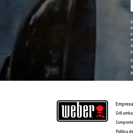
Q
e
p
m
d
p
E
a
s
Empres
Grill amb
Compromis
Política d