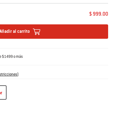
$ 999.00
Añadir al carrito
de $1499 o más
stricciones
)
or