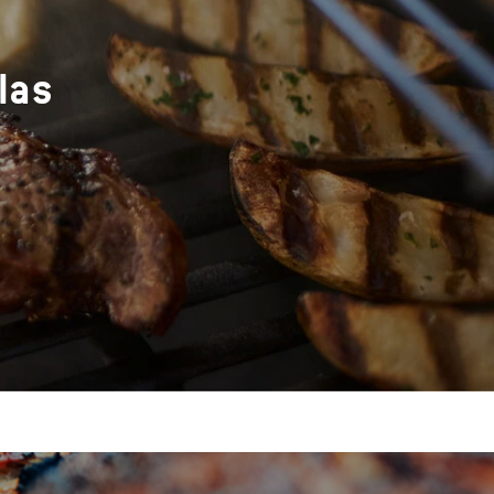
las
s