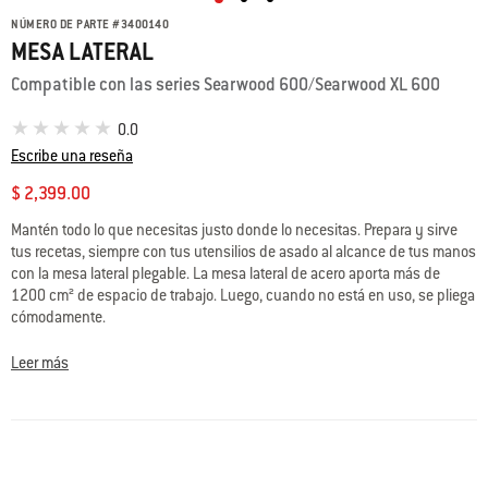
NÚMERO DE PARTE
#
3400140
MESA LATERAL
Compatible con las series Searwood 600/Searwood XL 600
0.0
Escribe una reseña
$ 2,399.00
Mantén todo lo que necesitas justo donde lo necesitas. Prepara y sirve
tus recetas, siempre con tus utensilios de asado al alcance de tus manos
con la mesa lateral plegable. La mesa lateral de acero aporta más de
1200 cm² de espacio de trabajo. Luego, cuando no está en uso, se pliega
cómodamente.
• Compatible con asadores de pellets de madera Searwood 600 y
Leer más
Searwood XL 600
• Aporta más de 1200 cm² de espacio de trabajo y soporta hasta 18 kg
de alimentos
• Se pliega fácilmente hasta el próximo uso
• Compatible con la funda Premium para asador Searwood (de venta por