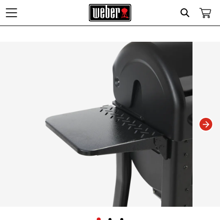
Search
Changing this current slide of this carousel will change the current slide of t