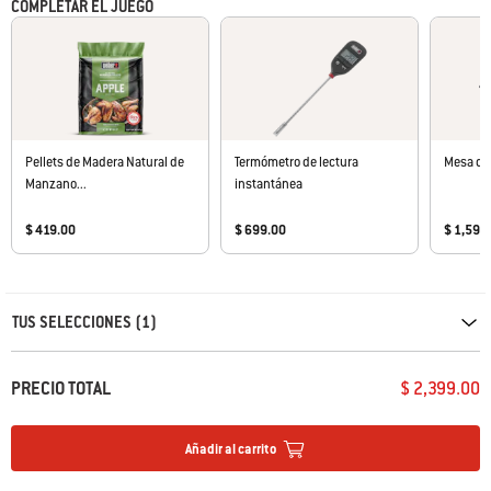
separado), con la mesa desplegada o plegada
COMPLETAR EL JUEGO
Pellets de Madera Natural de
Termómetro de lectura
Mesa de
Manzano...
instantánea
$ 419.00
$ 699.00
$ 1,599
Carousel containing list of product recommendations. Please use left and ar
TUS SELECCIONES (1)
PRECIO TOTAL
$ 2,399.00
Añadir al carrito