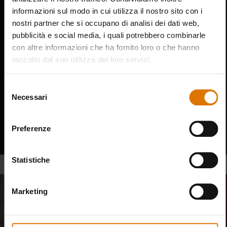
informazioni sul modo in cui utilizza il nostro sito con i
nostri partner che si occupano di analisi dei dati web,
pubblicità e social media, i quali potrebbero combinarle
con altre informazioni che ha fornito loro o che hanno
raccolto dal suo utilizzo dei loro servizi.
Indicazioni stradali
Selezione
Necessari
del
Phone
0521253300
consenso
Preferenze
Email
info@biastore.it
Statistiche
Marketing
Entra a far parte della nostra
community