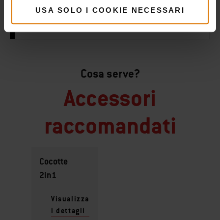
USA SOLO I COOKIE NECESSARI
Cosa serve?
Accessori
raccomandati
Cocotte
2in1
Visualizza
i dettagli