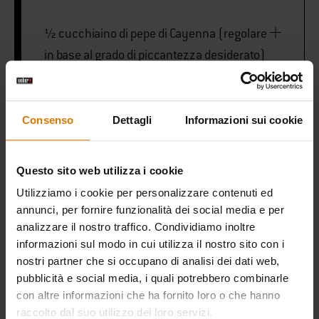
½ cucchiaino di pepe di Cayenna (regolare
in base al grado di piccantezza desiderato)
PER IL FUMO DI LEGNO E LA
Consenso
Dettagli
Informazioni sui cookie
GUARNIZIONE
Questo sito web utilizza i cookie
2 manciate di trucioli di legno di mesquite
Utilizziamo i cookie per personalizzare contenuti ed
o di noce americano (ammollati per 30
annunci, per fornire funzionalità dei social media e per
minuti)
analizzare il nostro traffico. Condividiamo inoltre
informazioni sul modo in cui utilizza il nostro sito con i
nostri partner che si occupano di analisi dei dati web,
Foglie di coriandolo fresco (per guarnire)
pubblicità e social media, i quali potrebbero combinarle
con altre informazioni che ha fornito loro o che hanno
raccolto dal suo utilizzo dei loro servizi.
Peperoncini jalapeño a fette