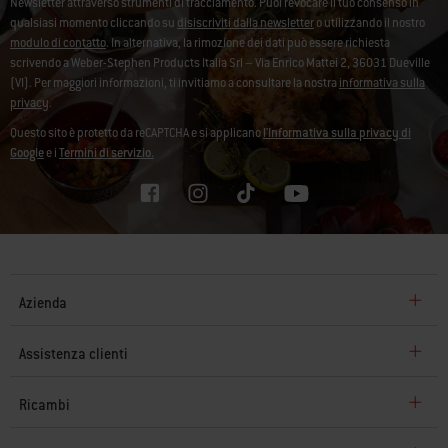
Newsletter attraverso strumenti di tracciamento. Puoi revocare il tuo consenso in
qualsiasi momento cliccando su
disiscriviti dalla newsletter
o utilizzando il nostro
modulo di contatto
. In alternativa, la rimozione dei dati può essere richiesta
scrivendo a Weber-Stephen Products Italia Srl – Via Enrico Mattei 2, 36031 Dueville
(VI). Per maggiori informazioni, ti invitiamo a consultare la nostra
informativa sulla
privacy
.
Questo sito è protetto da reCAPTCHA e si applicano
l'Informativa sulla privacy di
Google
e i
Termini di servizio.
Azienda
Assistenza clienti
Ricambi