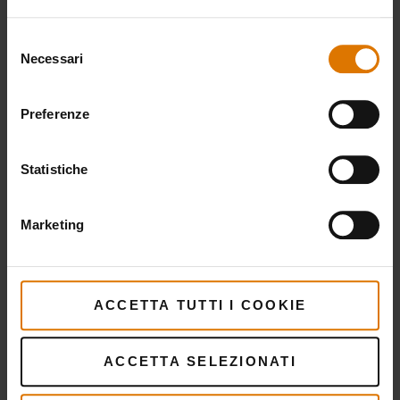
Selezione
Panna acida o crema messicana
Necessari
del
consenso
Spicchi di lime
Preferenze
Statistiche
Weber Dutch Oven Duo
Marketing
Trucioli Di Legno
Bricchette Di Carbone
ACCETTA TUTTI I COOKIE
ACCETTA SELEZIONATI
PRINT THIS LIST