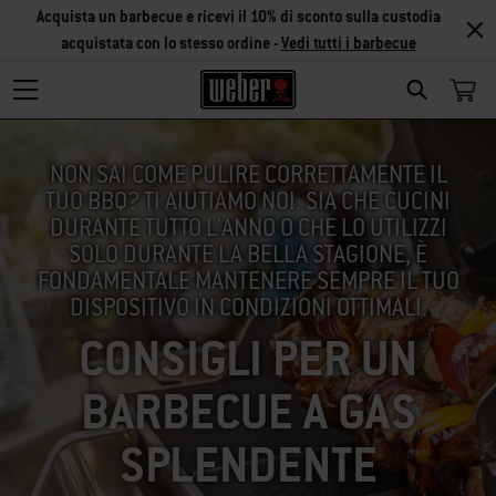
Acquista un barbecue e ricevi il 10% di sconto sulla custodia
acquistata con lo stesso ordine -
Vedi tutti i barbecue
SEARCH
NON SAI COME PULIRE CORRETTAMENTE IL
TUO BBQ? TI AIUTIAMO NOI. SIA CHE CUCINI
DURANTE TUTTO L'ANNO O CHE LO UTILIZZI
SOLO DURANTE LA BELLA STAGIONE, È
FONDAMENTALE MANTENERE SEMPRE IL TUO
DISPOSITIVO IN CONDIZIONI OTTIMALI.
CONSIGLI PER UN
BARBECUE A GAS
SPLENDENTE