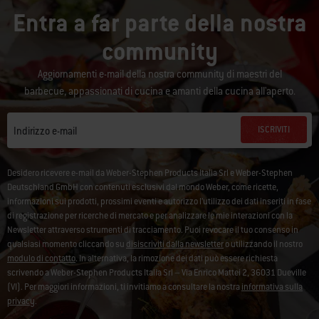
Entra a far parte della nostra
community
Aggiornamenti e-mail della nostra community di maestri del
barbecue, appassionati di cucina e amanti della cucina all'aperto.
ISCRIVITI
Indirizzo e-mail
Desidero ricevere e-mail da Weber-Stephen Products Italia Srl e Weber-Stephen
Deutschland GmbH con contenuti esclusivi dal mondo Weber, come ricette,
informazioni sui prodotti, prossimi eventi e autorizzo l’utilizzo dei dati inseriti in fase
di registrazione per ricerche di mercato e per analizzare le mie interazioni con la
Newsletter attraverso strumenti di tracciamento. Puoi revocare il tuo consenso in
qualsiasi momento cliccando su
disiscriviti dalla newsletter
o utilizzando il nostro
modulo di contatto
. In alternativa, la rimozione dei dati può essere richiesta
scrivendo a Weber-Stephen Products Italia Srl – Via Enrico Mattei 2, 36031 Dueville
(VI). Per maggiori informazioni, ti invitiamo a consultare la nostra
informativa sulla
privacy
.