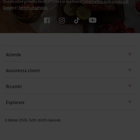
Questo sito è protetto da reCAPTCHA e si applicano
l'Informativa sulla privacy di
Google
e i
Termini di servizio.
Azienda
Assistenza clienti
Ricambi
Esplorare
© Weber 2026. Tutti i diritti riservati.