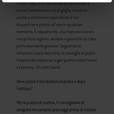
Pulire il BBQ, non solo rende più piacevole e
sicuro l'ambiente in cui si griglia, ma aiuta
anche a mantenere splendente il tuo
dispositivo e pronto all'uso in qualsiasi
momento. E soprattutto, una manutenzione e
una pulizia regolari, aiutano a garantire un cibo
particolarmente gustoso. Seguendo le
istruzioni sopra descritte, si consiglia di pulire
l'interno del barbecue a gas quattro volte l'anno
e l'esterno, 12 volte l'anno.
Devo pulire il mio barbecue prima o dopo
l'utilizzo?
Per la pulizia di routine, ti consigliamo di
eseguire tre semplici passaggi prima di iniziare