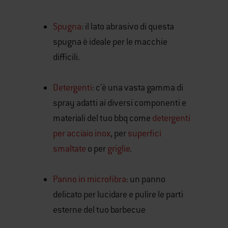
Spugna
: il lato abrasivo di questa
spugna è ideale per le macchie
difficili.
Detergenti
: c'è una vasta gamma di
spray adatti ai diversi componenti e
materiali del tuo bbq come
detergenti
per acciaio inox
, per
superfici
smaltate
o per
griglie
.
Panno in microfibra
: un panno
delicato per lucidare e pulire le parti
esterne del tuo barbecue