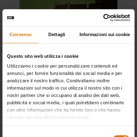
Consenso
Dettagli
Informazioni sui cookie
This
Questo sito web utilizza i cookie
is
Utilizziamo i cookie per personalizzare contenuti ed
a
annunci, per fornire funzionalità dei social media e per
carousel
analizzare il nostro traffico. Condividiamo inoltre
Pulizia dell'esterno del tuo BBQ a gas:
informazioni sul modo in cui utilizza il nostro sito con i
of
nostri partner che si occupano di analisi dei dati web,
various
Spruzza il detergente appropriato (per
pubblicità e social media, i quali potrebbero combinarle
images
smalto o acciaio inossidabile) su tutte
con altre informazioni che ha fornito loro o che hanno
or
raccolto dal suo utilizzo dei loro servizi.
le parti smaltate o in acciaio.
videos.
Use
Selezione