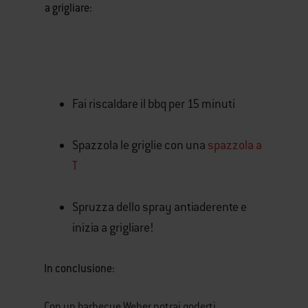
a grigliare:
Fai riscaldare il bbq per 15 minuti
Spazzola le griglie con una
spazzola a
T
Spruzza dello spray antiaderente e
inizia a grigliare!
In conclusione:
Con un barbecue Weber potrai goderti