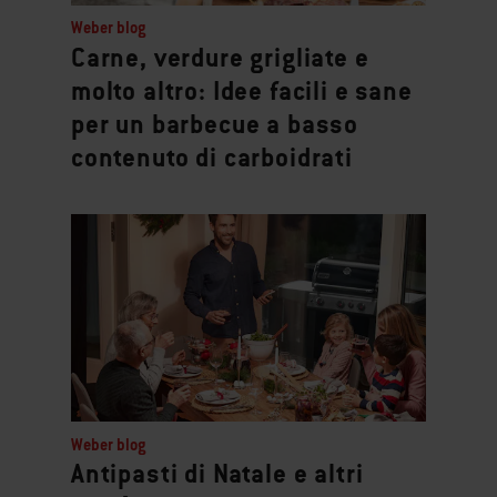
to
Weber blog
navigate.
Carne, verdure grigliate e
molto altro: Idee facili e sane
per un barbecue a basso
contenuto di carboidrati
Weber blog
Antipasti di Natale e altri