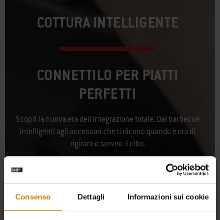
COTTURA INTELLIGENTE
CONNETTILO PER PIATTI
PERFETTI
Scopri la nuova era dell'integrazione totale. Dai barbecue
intelligenti agli accessori che ti dicono quando è ora di
rigirare e servire il cibo.
Consenso
Dettagli
Informazioni sui cookie