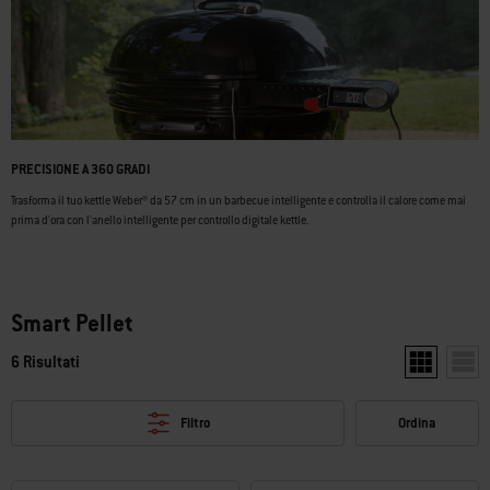
PRECISIONE A 360 GRADI
Trasforma il tuo kettle Weber® da 57 cm in un barbecue intelligente e controlla il calore come mai
prima d'ora con l'anello intelligente per controllo digitale kettle.
Smart Pellet
6 Risultati
Mostra due p
Mostr
Filtro
Ordina