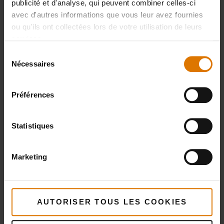
publicité et d'analyse, qui peuvent combiner celles-ci
avec d'autres informations que vous leur avez fournies
Huile d’olive
ou qu'ils ont collectées lors de votre utilisation de leurs
services.
Sélection
2 grands pains naan ou 4 petits
Nécessaires
du
consentement
Menthe ou coriandre fraîche pour décorer
Préférences
Statistiques
Brochettes en bambou
Marketing
Ensemble de brochettes pour barbecue
Kit d'ustensiles portable pour plancha
AUTORISER TOUS LES COOKIES