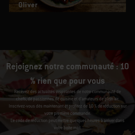
Oliver
Rejoignez notre communauté : 10
% rien que pour vous
Recevez des actualités inspirantes de notre communauté de
chefs, de passionnés de cuisine et d’amateurs de plein air.
Inscrivez-vous dès maintenant et profitez de 10 % de réduction sur
votre première commande.
Le code de réduction peut mettre quelques heures à arriver dans
votre boîte mail.