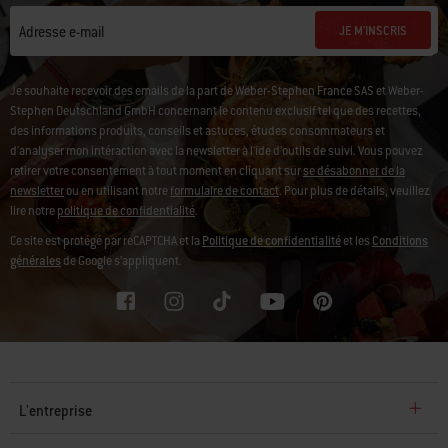
JE M'INSCRIS
Adresse e-mail
Je souhaite recevoir des emails de la part de Weber-Stephen France SAS et Weber-
Stephen Deutschland GmbH concernant le contenu exclusif tel que des recettes,
des informations produits, conseils et astuces, études consommateurs et
d'analyser mon intéraction avec la newsletter à l'ide d'outils de suivi. Vous pouvez
retirer votre consentement à tout moment en cliquant sur
se désabonner de la
newsletter
ou en utilisant notre
formulaire de contact
. Pour plus de détails, veuillez
lire notre
politique de confidentialité
.
Ce site est protégé par reCAPTCHA et la
Politique de confidentialité
et les
Conditions
générales
de Google s’appliquent.
L'entreprise