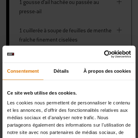
1 gousse d’ail hachée ou passée au
presse-ail
1 cuillerée à soupe de feuilles de menthe
fraîche finement ciselées
1 cuillerée à soupe de jus de citron vert
frais
Consentement
Détails
À propos des cookies
1/4 de cuillerée à café de cumin moulu
Ce site web utilise des cookies.
Les cookies nous permettent de personnaliser le contenu
1/4 de cuillerée à café de sel
et les annonces, d'offrir des fonctionnalités relatives aux
médias sociaux et d'analyser notre trafic. Nous
1/8 de cuillerée à café de poivre noir
partageons également des informations sur l'utilisation de
notre site avec nos partenaires de médias sociaux, de
fraîchement moulu